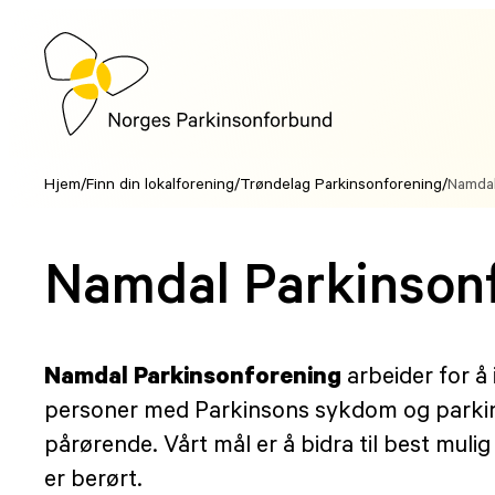
Hopp
til
innhold
Hjem
/
Finn din lokalforening
/
Trøndelag Parkinsonforening
/
Namdal
Namdal Parkinson
Namdal Parkinsonforening
arbeider for å 
personer med Parkinsons sykdom og parki
pårørende. Vårt mål er å bidra til best mulig 
er berørt.