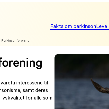
Fakta om parkinson
Leve 
 Parkinsonforening
forening
ivareta interessene til
nsonisme, samt deres
livskvalitet for alle som