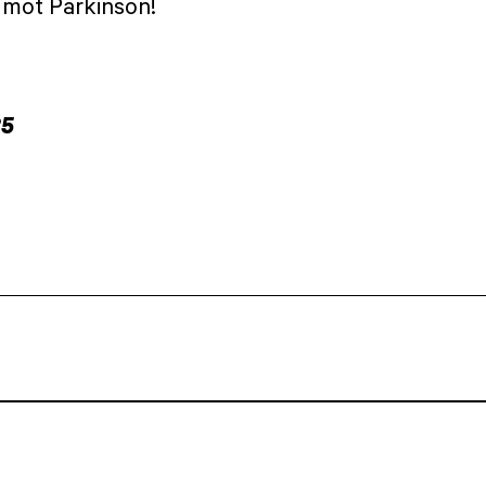
r mot Parkinson!
35