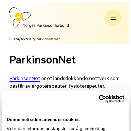
Hopp
til
innhold
Norges
Parkinsonforbund
Hjem
/
Aktuelt
/
ParkinsonNet
ParkinsonNet
ParkinsonNet
er et landsdekkende nettverk som
består av ergoterapeuter, fysioterapeuter,
logopeder og sykepleiere med høy kompetanse
på Parkinsons sykdom og atypisk parkinsonisme.
I
fagpersonregisteret
kan du finne din behandler
Denne nettsiden anvender cookies
og hvordan du kan komme i kontakt med dem.
Vi bruker informasjonskapsler for å gi innhold og