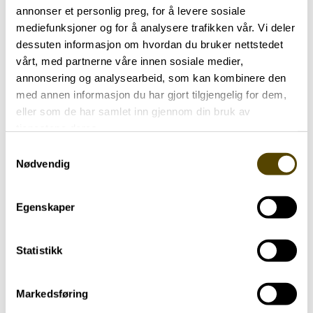
annonser et personlig preg, for å levere sosiale
mediefunksjoner og for å analysere trafikken vår. Vi deler
dessuten informasjon om hvordan du bruker nettstedet
vårt, med partnerne våre innen sosiale medier,
annonsering og analysearbeid, som kan kombinere den
med annen informasjon du har gjort tilgjengelig for dem,
eller som de har samlet inn gjennom din bruk av
tjenestene deres.
Lagt
06.02.2026 Kl. 15:46
Samtykkevalg
ut
Sist oppdatert:
06.02.2026 Kl. 17:28
Nødvendig
på
Egenskaper
Statistikk
Hjernehuset
Markedsføring
Storgata 33, oppgang A, 0184 Oslo