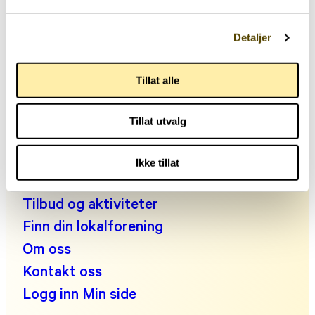
Telefon: +47 22 00 83 00
Detaljer
Man kl. 10:30-14:00, tir-fre kl. 09:00-14:00
E-post:
post@parkinson.no
Tillat alle
Personvernerklæring
Fakta om parkinson
Tillat utvalg
Leve med parkinson
Engasjer deg!
Ikke tillat
Noen å snakke med?
Tilbud og aktiviteter
Finn din lokalforening
Om oss
Kontakt oss
Logg inn Min side