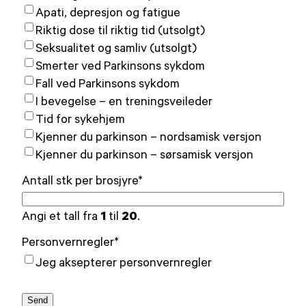
Apati, depresjon og fatigue
Riktig dose til riktig tid (utsolgt)
Seksualitet og samliv (utsolgt)
Smerter ved Parkinsons sykdom
Fall ved Parkinsons sykdom
I bevegelse – en treningsveileder
Tid for sykehjem
Kjenner du parkinson – nordsamisk versjon
Kjenner du parkinson – sørsamisk versjon
Antall stk per brosjyre
*
1
20
Angi et tall fra
til
.
Personvernregler
*
Jeg aksepterer personvernregler