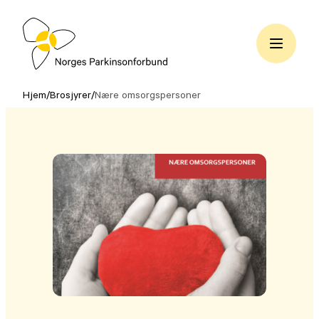
Hopp
til
innhold
Norges
Parkinsonforbund
Hjem
/
Brosjyrer
/
Nære omsorgspersoner