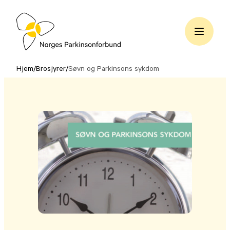
Hopp
til
innhold
Norges
Parkinsonforbund
Hjem
/
Brosjyrer
/
Søvn og Parkinsons sykdom