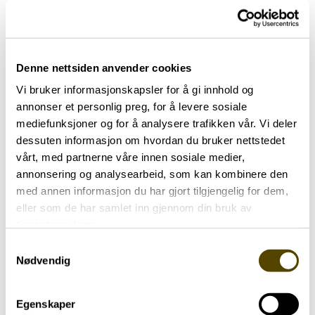
08.04.2025
Denne nettsiden anvender cookies
Aktuelt
Vi bruker informasjonskapsler for å gi innhold og
annonser et personlig preg, for å levere sosiale
mediefunksjoner og for å analysere trafikken vår. Vi deler
Rekordstor tildeling til forskning
dessuten informasjon om hvordan du bruker nettstedet
vårt, med partnerne våre innen sosiale medier,
08.04.2025
annonsering og analysearbeid, som kan kombinere den
med annen informasjon du har gjort tilgjengelig for dem,
eller som de har samlet inn gjennom din bruk av
tjenestene deres.
Samtykkevalg
Nødvendig
Egenskaper