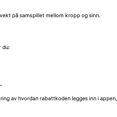
 vekt på samspillet mellom kropp og sinn.
 du:
.
laring av hvordan rabattkoden legges inn i appe