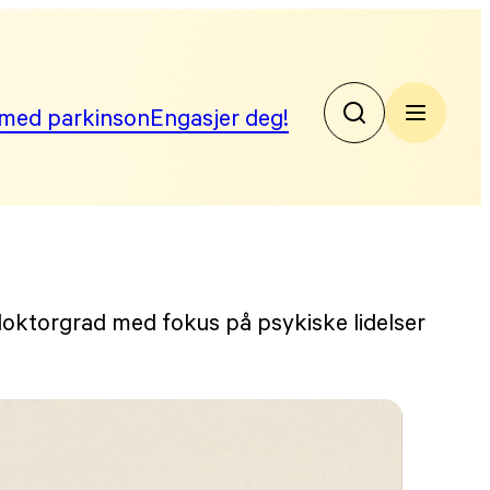
med parkinson
Engasjer deg!
No
Par
doktorgrad med fokus på psykiske lidelser