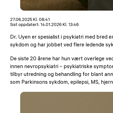
Lagt
27.06.2025 Kl. 08:41
ut
Sist oppdatert:
14.01.2026 Kl. 13:46
på
Dr. Uyen er spesialist i psykiatri med bred
sykdom og har jobbet ved flere ledende sy
De siste 20 årene har hun vært overlege ve
innen nevropsykiatri – psykiatriske sympt
tilbyr utredning og behandling for blant an
som Parkinsons sykdom, epilepsi, MS, hjerne