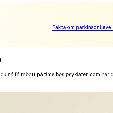
Fakta om parkinson
Leve 
n
u nå få rabatt på time hos psykiater, som har 