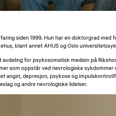
 erfaring siden 1999. Hun har en doktorgrad med 
kehus, blant annet AHUS og Oslo universitetssy
d avdeling for psykosomatisk medisin på Riksho
omer som oppstår ved nevrologiske sykdommer o
net angst, depresjon, psykose og impulskontrollf
slag og andre nevrologiske lidelser.