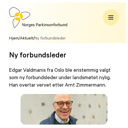
Hopp
til
innhold
Norges
Parkinsonforbund
Hjem
/
Aktuelt
/
Ny forbundsleder
Ny forbundsleder
Edgar Valdmanis fra Oslo ble enstemmig valgt
som ny forbundsleder under landsmøtet nylig.
Han overtar vervet etter Arnt Zimmermann.