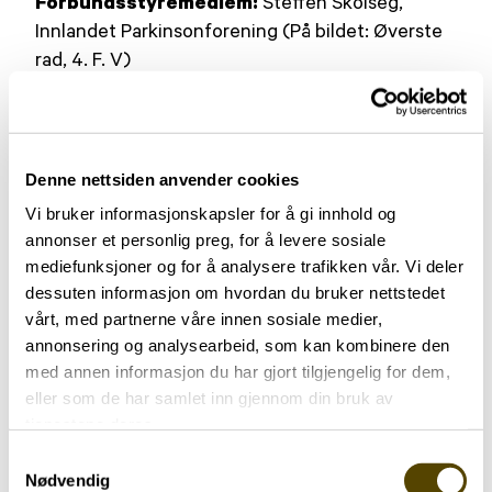
Forbundsstyremedlem:
Steffen Skolseg,
Innlandet Parkinsonforening (På bildet: Øverste
rad, 4. F. V)
Forbundsstyremedlem:
Morgan Kittilsen,
Telemark Parkinsonforening (På bildet: Øverste
rad, 5. F. V)
Denne nettsiden anvender cookies
Vi bruker informasjonskapsler for å gi innhold og
Forbundsstyremedlem:
Kirsten Rydland,
annonser et personlig preg, for å levere sosiale
Nordland Parkinsonforening (På bildet: Andre
mediefunksjoner og for å analysere trafikken vår. Vi deler
rad, 1. F. V)
dessuten informasjon om hvordan du bruker nettstedet
vårt, med partnerne våre innen sosiale medier,
Forbundsstyremedlem:
Einar Furnes, Oslo og
annonsering og analysearbeid, som kan kombinere den
Akershus Parkinsonforening (På bildet: Andre
med annen informasjon du har gjort tilgjengelig for dem,
eller som de har samlet inn gjennom din bruk av
rad, 2. F. V)
tjenestene deres.
1. Varamedlem:
Solveig Leite Austnes, Møre og
Samtykkevalg
Nødvendig
Romsdal Parkinsonforening (På bildet: Andre rad,