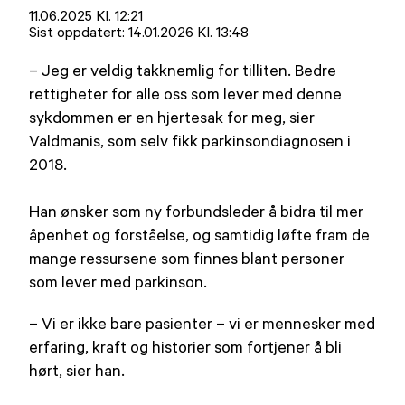
Lagt
11.06.2025 Kl. 12:21
ut
Sist oppdatert:
14.01.2026 Kl. 13:48
på
– Jeg er veldig takknemlig for tilliten. Bedre
rettigheter for alle oss som lever med denne
sykdommen er en hjertesak for meg, sier
Valdmanis, som selv fikk parkinsondiagnosen i
2018.
Han ønsker som ny forbundsleder å bidra til mer
åpenhet og forståelse, og samtidig løfte fram de
mange ressursene som finnes blant personer
som lever med parkinson.
– Vi er ikke bare pasienter – vi er mennesker med
erfaring, kraft og historier som fortjener å bli
hørt, sier han.