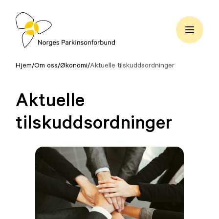
Hopp
til
innhold
Norges
Parkinsonforbund
Hjem
/
Om oss
/
Økonomi
/
Aktuelle tilskuddsordninger
Aktuelle
tilskuddsordninger