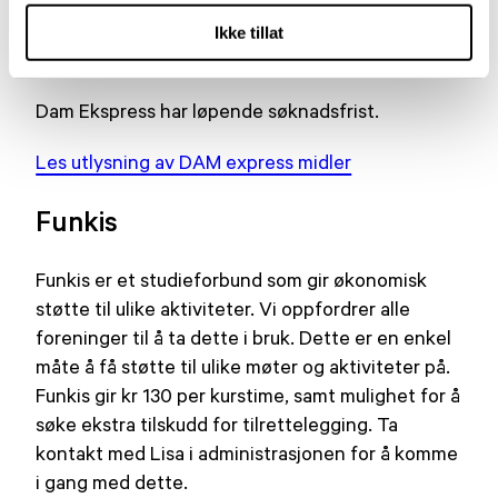
Prosjekter det søkes støtte om må ha
Ikke tillat
oppstartsdato etter tildelingsdatoen.
Dam Ekspress har løpende søknadsfrist.
Les utlysning av DAM express midler
Funkis
Funkis er et studieforbund som gir økonomisk
støtte til ulike aktiviteter. Vi oppfordrer alle
foreninger til å ta dette i bruk. Dette er en enkel
måte å få støtte til ulike møter og aktiviteter på.
Funkis gir kr 130 per kurstime, samt mulighet for å
søke ekstra tilskudd for tilrettelegging. Ta
kontakt med Lisa i administrasjonen for å komme
i gang med dette.