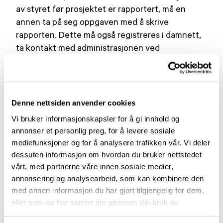
av styret før prosjektet er rapportert, må en
annen ta på seg oppgaven med å skrive
rapporten. Dette må også registreres i damnett,
ta kontakt med administrasjonen ved
kathrine.veland@parkinson.no dersom dere
trenger å gjøre dette.
Søknader Dam Ekspress
Denne nettsiden anvender cookies
Gjennom Dam Ekspress kan lokal- og
Vi bruker informasjonskapsler for å gi innhold og
annonser et personlig preg, for å levere sosiale
fylkesforeningene i Norges Parkinsonforbund
mediefunksjoner og for å analysere trafikken vår. Vi deler
søke om midler til lokale aktiviteter med en
dessuten informasjon om hvordan du bruker nettstedet
ramme på inntil kr 40.000. Stiftelsen Dam legger
vårt, med partnerne våre innen sosiale medier,
i sin vurdering stor vekt på frivillig engasjement
annonsering og analysearbeid, som kan kombinere den
og fremming av fysisk helse, psykisk helse,
med annen informasjon du har gjort tilgjengelig for dem,
mestring og livskvalitet.
eller som de har samlet inn gjennom din bruk av
tjenestene deres.
Det har tidligere blitt tildelt midler til aktiviteter