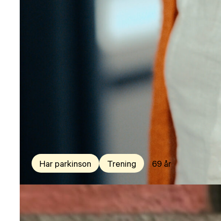
Har parkinson
Trening
69 år