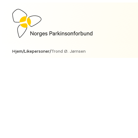
Hopp
til
innhold
Hjem
/
Likepersoner
/
Trond Ø. Jørnsen