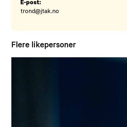
E-post:
trond@jtak.no
Flere likepersoner