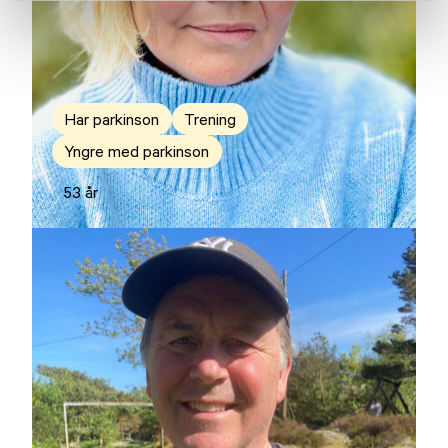
Har parkinson
Trening
Yngre med parkinson
53 år