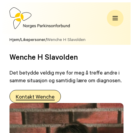
Hopp
til
innhold
Norges
Parkinsonforbund
Hjem
/
Likepersoner
/
Wenche H Slavolden
Wenche H Slavolden
Det betydde veldig mye for meg å treffe andre i
samme situasjon og samtidig lære om diagnosen.
Kontakt Wenche