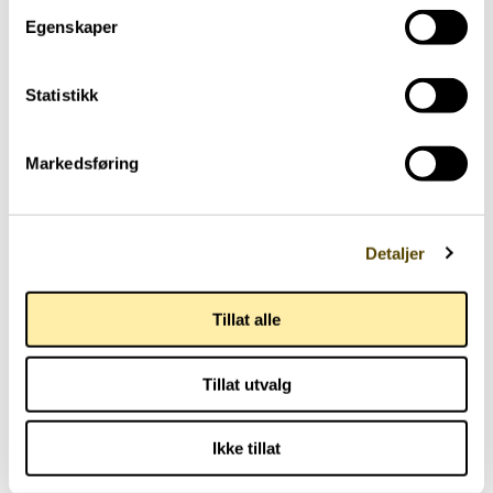
Egenskaper
Har parkinson
Trening
Statistikk
Yngre med parkinson
48 år
Markedsføring
Detaljer
Tillat alle
Tillat utvalg
Ikke tillat