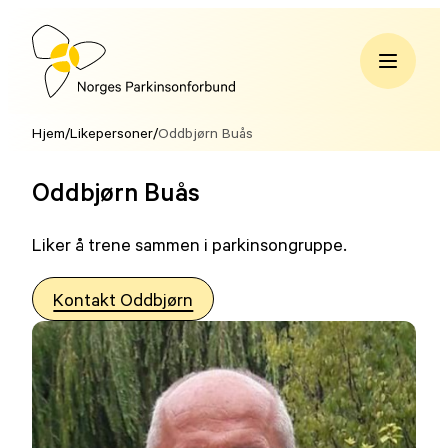
Hopp
til
innhold
Norges
Parkinsonforbund
Hjem
/
Likepersoner
/
Oddbjørn Buås
Oddbjørn Buås
Liker å trene sammen i parkinsongruppe.
Kontakt Oddbjørn