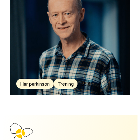
Har parkinson
Trening
65 år