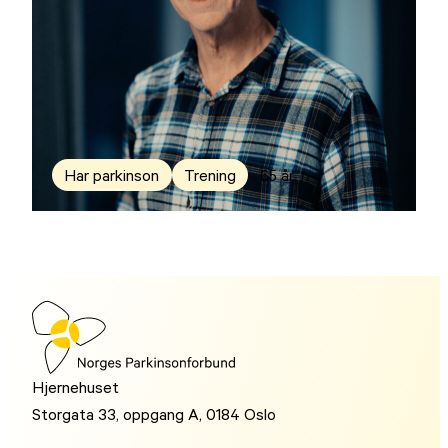
Har parkinson
Trening
65 år
Hjernehuset
Storgata 33, oppgang A, 0184 Oslo