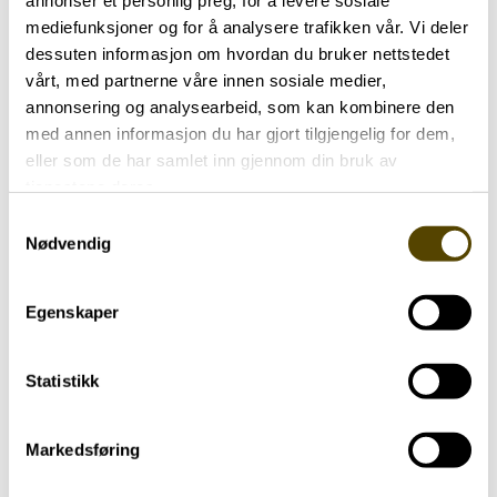
annonser et personlig preg, for å levere sosiale
mediefunksjoner og for å analysere trafikken vår. Vi deler
dessuten informasjon om hvordan du bruker nettstedet
vårt, med partnerne våre innen sosiale medier,
annonsering og analysearbeid, som kan kombinere den
med annen informasjon du har gjort tilgjengelig for dem,
eller som de har samlet inn gjennom din bruk av
tjenestene deres.
Samtykkevalg
Nødvendig
Har parkinson
Trening
69 år
Egenskaper
Statistikk
Markedsføring