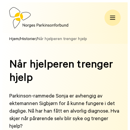
Hopp
til
innhold
Norges
Parkinsonforbund
Hjem
/
Historier
/
Når hjelperen trenger hjelp
Når hjelperen trenger
hjelp
Parkinson-rammede Sonja er avhengig av
ektemannen Sigbjørn for å kunne fungere i det
daglige. Nå har han fått en alvorlig diagnose. Hva
skjer når pårørende selv blir syke og trenger
hjelp?