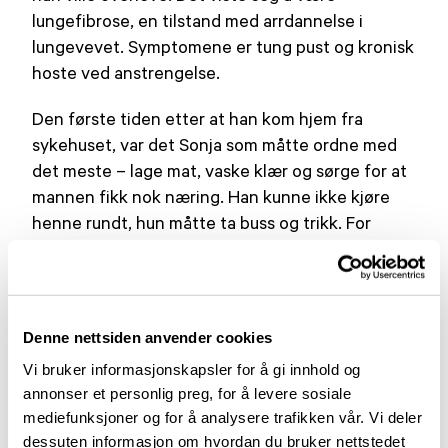
lungefibrose, en tilstand med arrdannelse i
lungevevet. Symptomene er tung pust og kronisk
hoste ved anstrengelse.
Den første tiden etter at han kom hjem fra
sykehuset, var det Sonja som måtte ordne med
det meste – lage mat, vaske klær og sørge for at
mannen fikk nok næring. Han kunne ikke kjøre
henne rundt, hun måtte ta buss og trikk. For
Sigbjørn var det en stor endring, han som hadde
vært sprekere enn folk flest hele livet, deltatt i
skirenn og løp. I dag sliter han med å komme seg
opp trappa.
Denne nettsiden anvender cookies
Vi bruker informasjonskapsler for å gi innhold og
– Vi har imidlertid alltid støttet hverandre, men
annonser et personlig preg, for å levere sosiale
nå er jeg bekymret for fremtiden. Hva kommer til
mediefunksjoner og for å analysere trafikken vår. Vi deler
å skje hvis han blir enda dårligere, og hvis jeg blir
dessuten informasjon om hvordan du bruker nettstedet