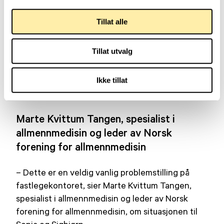
De ble et par da de var 19 år, og siden har de
Tillat alle
holdt sammen. De har barn og barnebarn.
– Alt tatt i betraktning, så tror jeg vi har det over
Tillat utvalg
gjennomsnittlig bra, sier Sonja.
Ikke tillat
Hjelp å få i kommunen
Marte Kvittum Tangen, spesialist i
allmennmedisin og leder av Norsk
forening for allmennmedisin
– Dette er en veldig vanlig problemstilling på
fastlegekontoret, sier Marte Kvittum Tangen,
spesialist i allmennmedisin og leder av Norsk
forening for allmennmedisin, om situasjonen til