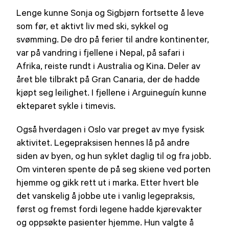
Lenge kunne Sonja og Sigbjørn fortsette å leve
som før, et aktivt liv med ski, sykkel og
svømming. De dro på ferier til andre kontinenter,
var på vandring i fjellene i Nepal, på safari i
Afrika, reiste rundt i Australia og Kina. Deler av
året ble tilbrakt på Gran Canaria, der de hadde
kjøpt seg leilighet. I fjellene i Arguineguín kunne
ekteparet sykle i timevis.
Også hverdagen i Oslo var preget av mye fysisk
aktivitet. Legepraksisen hennes lå på andre
siden av byen, og hun syklet daglig til og fra jobb.
Om vinteren spente de på seg skiene ved porten
hjemme og gikk rett ut i marka. Etter hvert ble
det vanskelig å jobbe ute i vanlig legepraksis,
først og fremst fordi legene hadde kjørevakter
og oppsøkte pasienter hjemme. Hun valgte å