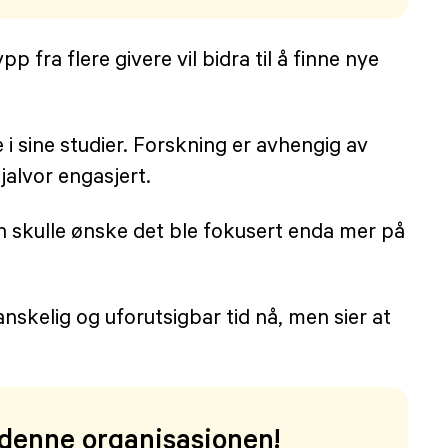
 fra flere givere vil bidra til å finne nye
 i sine studier. Forskning er avhengig av
alvor engasjert.
n skulle ønske det ble fokusert enda mer på
vanskelig og uforutsigbar tid nå, men sier at
i denne organisasjonen!