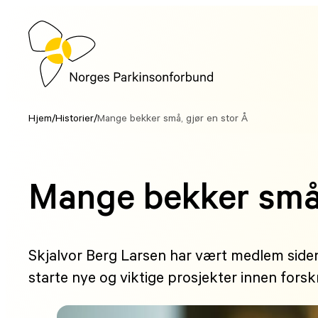
Hopp
til
innhold
Hjem
/
Historier
/
Mange bekker små, gjør en stor Å
Mange bekker små,
Skjalvor Berg Larsen har vært medlem siden 1
starte nye og viktige prosjekter innen fors