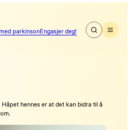
med parkinson
Engasjer deg!
No
Par
 Håpet hennes er at det kan bidra til å
dom.