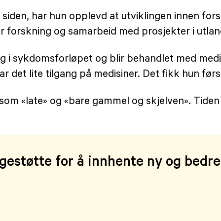
 siden, har hun opplevd at utviklingen innen for
or forskning og samarbeid med prosjekter i utland
dlig i sykdomsforløpet og blir behandlet med med
ar det lite tilgang på medisiner. Det fikk hun først
som «late» og «bare gammel og skjelven». Tiden o
gestøtte for å innhente ny og bedr