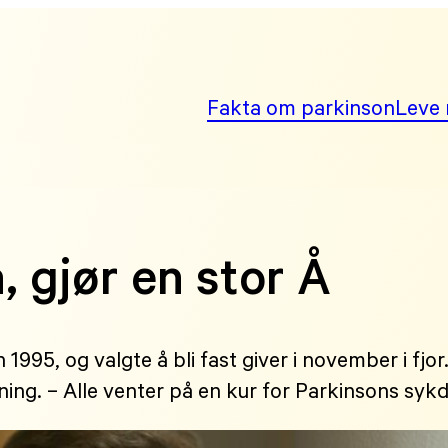
Fakta om parkinson
Leve 
 gjør en stor Å
995, og valgte å bli fast giver i november i fjor.
kning. – Alle venter på en kur for Parkinsons syk