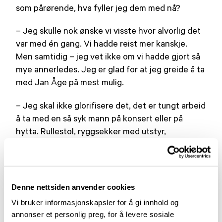
som pårørende, hva fyller jeg dem med nå?
– Jeg skulle nok ønske vi visste hvor alvorlig det
var med én gang. Vi hadde reist mer kanskje.
Men samtidig – jeg vet ikke om vi hadde gjort så
mye annerledes. Jeg er glad for at jeg greide å ta
med Jan Åge på mest mulig.
– Jeg skal ikke glorifisere det, det er tungt arbeid
å ta med en så syk mann på konsert eller på
hytta. Rullestol, ryggsekker med utstyr,
sondemat og det hele. Men det var verdt det. Da
var han fortsatt like levende, inni der.
– Jan Åge fikk ikke oppleve at forskningen fant
Denne nettsiden anvender cookies
løsninger for PSP. Men han håpet at hjelpen vil
Vi bruker informasjonskapsler for å gi innhold og
komme for de som kommer etter.
annonser et personlig preg, for å levere sosiale