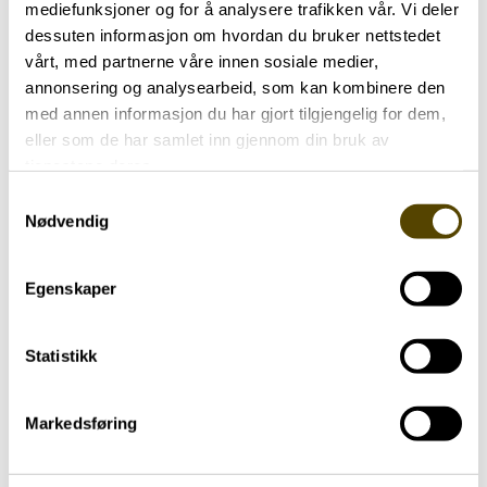
mediefunksjoner og for å analysere trafikken vår. Vi deler
Parkinson er en sykdom vi tror
dessuten informasjon om hvordan du bruker nettstedet
det er mulig å gjøre noe med
vårt, med partnerne våre innen sosiale medier,
annonsering og analysearbeid, som kan kombinere den
Hva om vi kunne bremse utviklingen av
med annen informasjon du har gjort tilgjengelig for dem,
Parkinsons sykdom? Eller forutsi hvem som
eller som de har samlet inn gjennom din bruk av
tjenestene deres.
vil få det? Lasse Pihlstrøm er nevrolog og
forsker, og han er ikke i tvil om at det
Samtykkevalg
Nødvendig
finnes håp i forskningen.
Egenskaper
Statistikk
Markedsføring