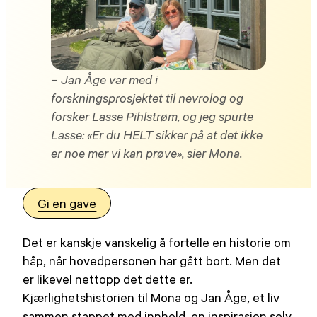
– Jan Åge var med i
forskningsprosjektet til nevrolog og
forsker Lasse Pihlstrøm, og jeg spurte
Lasse: «Er du HELT sikker på at det ikke
er noe mer vi kan prøve», sier Mona.
Gi en gave
Det er kanskje vanskelig å fortelle en historie om
håp, når hovedpersonen har gått bort. Men det
er likevel nettopp det dette er.
Kjærlighetshistorien til Mona og Jan Åge, et liv
sammen stappet med innhold, en inspirasjon selv