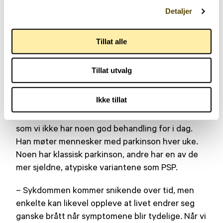
– Det gir mening å stå i dette arbeidet –
Detaljer
fordi vi forsker på noe som faktisk kan
forandre liv, sier nevrolog og forsker
Tillat alle
Lasse Pihlstrøm.
– Dette er en sykdom der vi tror det er mulig å
Tillat utvalg
bremse utviklingen – og på sikt kanskje stoppe
den, sier han.
Ikke tillat
– Det gir også håp for de atypiske variantene,
som vi ikke har noen god behandling for i dag.
Han møter mennesker med parkinson hver uke.
Noen har klassisk parkinson, andre har en av de
mer sjeldne, atypiske variantene som PSP.
– Sykdommen kommer snikende over tid, men
enkelte kan likevel oppleve at livet endrer seg
ganske brått når symptomene blir tydelige. Når vi