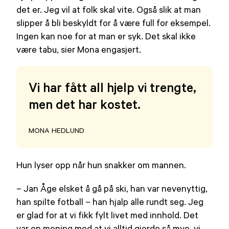
det er. Jeg vil at folk skal vite. Også slik at man
slipper å bli beskyldt for å være full for eksempel.
Ingen kan noe for at man er syk. Det skal ikke
være tabu, sier Mona engasjert.
Vi har fått all hjelp vi trengte,
men det har kostet.
MONA HEDLUND
Hun lyser opp når hun snakker om mannen.
– Jan Åge elsket å gå på ski, han var nevenyttig,
han spilte fotball – han hjalp alle rundt seg. Jeg
er glad for at vi fikk fylt livet med innhold. Det
var en mening med at vi alltid gjorde så mye, vi