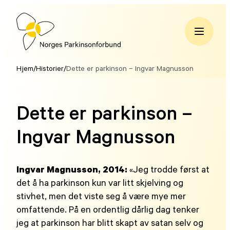
Hopp
til
innhold
Norges
Parkinsonforbund
Hjem
/
Historier
/
Dette er parkinson – Ingvar Magnusson
Dette er parkinson –
Ingvar Magnusson
Ingvar Magnusson, 2014:
«Jeg trodde først at
det å ha parkinson kun var litt skjelving og
stivhet, men det viste seg å være mye mer
omfattende. På en ordentlig dårlig dag tenker
jeg at parkinson har blitt skapt av satan selv og