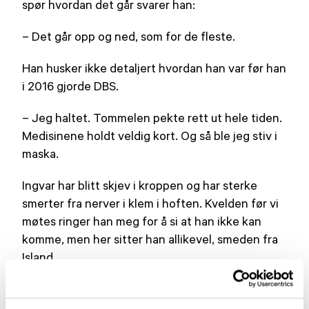
spør hvordan det går svarer han:
– Det går opp og ned, som for de fleste.
Han husker ikke detaljert hvordan han var før han
i 2016 gjorde DBS.
– Jeg haltet. Tommelen pekte rett ut hele tiden.
Medisinene holdt veldig kort. Og så ble jeg stiv i
maska.
Ingvar har blitt skjev i kroppen og har sterke
smerter fra nerver i klem i hoften. Kvelden før vi
møtes ringer han meg for å si at han ikke kan
komme, men her sitter han allikevel, smeden fra
Island.
– Nå er det ganske ille, sier han. Jeg ønsker å
komme i gang med trening, men har mistet