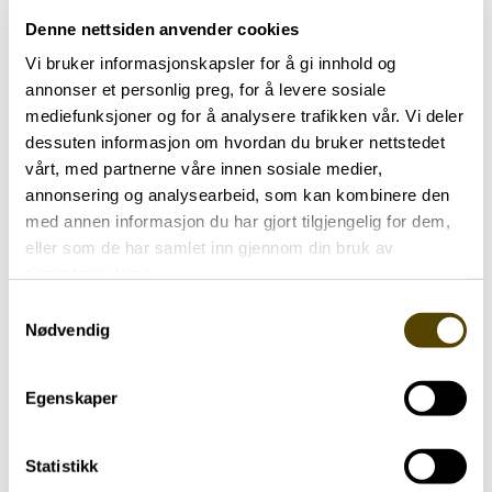
motet av smertene. Det er tøffe tak. Verst er
Denne nettsiden anvender cookies
balansen. Jeg faller litt innimellom, og plutselig.
Vi bruker informasjonskapsler for å gi innhold og
annonser et personlig preg, for å levere sosiale
Ingvar er gift og bor i Drammen. Der jobbet han
mediefunksjoner og for å analysere trafikken vår. Vi deler
tidligere som platearbeider på Pedersen smie og
dessuten informasjon om hvordan du bruker nettstedet
sveiseverksted. Lagde gelendre og andre
vårt, med partnerne våre innen sosiale medier,
stålkonstruksjoner, da han merket symptomene.
annonsering og analysearbeid, som kan kombinere den
med annen informasjon du har gjort tilgjengelig for dem,
– Jeg hadde uflaks som fikk Parkinsons sykdom.
eller som de har samlet inn gjennom din bruk av
Er ikke bitter og kan ikke bruke tid på det. Ting
tjenestene deres.
ble vanskelige på jobben og jeg mistet gløden.
Samtykkevalg
Ble ufør.
Nødvendig
Ingvar har alltid vært en snill gutt sier han, og det
Egenskaper
tror jeg på. Han klager ikke. Han forteller at alt
ble bedre etter DBS-inngrepet da strømførende
elektroder ble plassert i hjernen. Dette
Statistikk
implantatet skal han sannsynligvis beholde