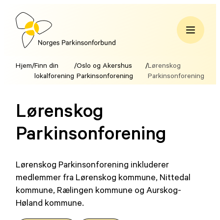
Hopp
til
innhold
Norges
Parkinsonforbund
Hjem
/
Finn din
/
Oslo og Akershus
/
Lørenskog
lokalforening
Parkinsonforening
Parkinsonforening
Lørenskog
Parkinsonforening
Lørenskog Parkinsonforening inkluderer
medlemmer fra Lørenskog kommune, Nittedal
kommune, Rælingen kommune og Aurskog-
Høland kommune.