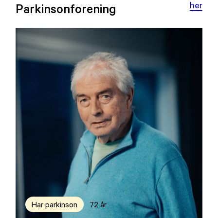
her
Parkinsonforening
Har parkinson
72 år