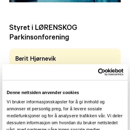
Styret i LØRENSKOG
Parkinsonforening
Berit Hjørnevik
Leder
Telefon 930 54 695
Send e-post
Denne nettsiden anvender cookies
Vi bruker informasjonskapsler for å gi innhold og
annonser et personlig preg, for å levere sosiale
Ella Akre Forberg
mediefunksjoner og for å analysere trafikken vår. Vi deler
Nestleder og valgkomiémedlem
dessuten informasjon om hvordan du bruker nettstedet
vårt, med partnerne våre innen sosiale medier,