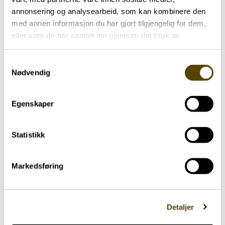
Telefon 928 38 848
annonsering og analysearbeid, som kan kombinere den
Send e-post
med annen informasjon du har gjort tilgjengelig for dem,
eller som de har samlet inn gjennom din bruk av
tjenestene deres.
Kjell Almroth
Samtykkevalg
Kasserer
Nødvendig
Telefon 99525745
Egenskaper
Send e-post
Statistikk
Peder Refstie
Webredaktør & Styremedlem
Markedsføring
Telefon 456 32 185
Send e-post
Detaljer