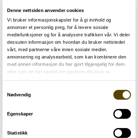
Bli kjent med våre likepersoner
Denne nettsiden anvender cookies
Vi bruker informasjonskapsler for å gi innhold og
annonser et personlig preg, for å levere sosiale
mediefunksjoner og for å analysere trafikken vår. Vi deler
dessuten informasjon om hvordan du bruker nettstedet
vårt, med partnerne våre innen sosiale medier,
annonsering og analysearbeid, som kan kombinere den
med annen informasjon du har gjort tilgjengelig for dem,
eller som de har samlet inn gjennom din bruk av
tjenestene deres.
Samtykkevalg
Har parkinson
Trening
Nødvendig
Yngre med parkinson
Egenskaper
48 år
Statistikk