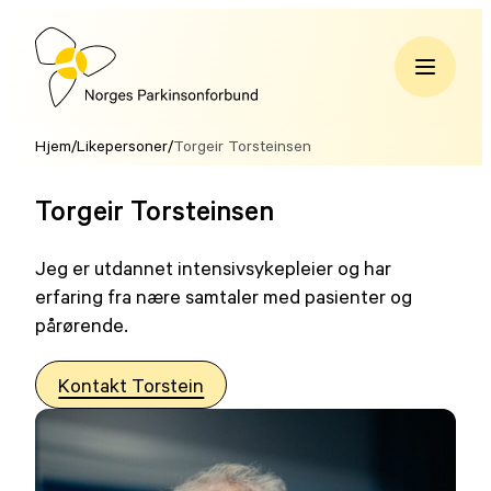
Hopp
til
innhold
Norges
Parkinsonforbund
Hjem
/
Likepersoner
/
Torgeir Torsteinsen
Torgeir Torsteinsen
Jeg er utdannet intensivsykepleier og har
erfaring fra nære samtaler med pasienter og
pårørende.
Kontakt Torstein