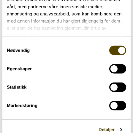
vårt, med partnerne våre innen sosiale medier,
annonsering og analysearbeid, som kan kombinere den
Har parkinson
Trening
med annen informasjon du har gjort tilgjengelig for dem,
eller som de har samlet inn gjennom din bruk av
Yngre med parkinson
tjenestene deres.
68 år
Samtykkevalg
Nødvendig
Styret i Innlandet
Egenskaper
Parkinsonforening
Statistikk
Steffen Skolseg
Markedsføring
Leder
950 53 939
Detaljer
Send e-post