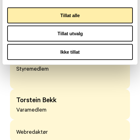
Tillat alle
Solveig Bekk
Nestleder/ Sekretær
Tillat utvalg
Ikke tillat
Solveig Helleberg
Styremedlem
Torstein Bekk
Varamedlem
Webredaktør