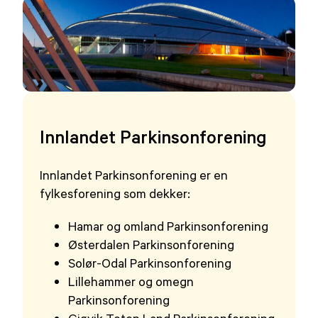
Bilde
av
et
området
i
Innlandet Parkinsonforening
Innlandet
fylke
Innlandet Parkinsonforening er en
fylkesforening som dekker:
Hamar og omland Parkinsonforening
Østerdalen Parkinsonforening
Solør-Odal Parkinsonforening
Lillehammer og omegn
Parkinsonforening
Gjøvik Toten Land Parkinsonforening