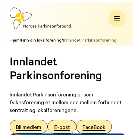
Hopp
til
innhold
Norges
Parkinsonforbund
Hjem
/
Finn din lokalforening
/
Innlandet Parkinsonforening
Innlandet
Parkinsonforening
Innlandet Parkinsonforening er som
fylkesforening et mellomledd mellom forbundet
sentralt og lokalforeningene.
Bli medlem
E-post
FaceBook