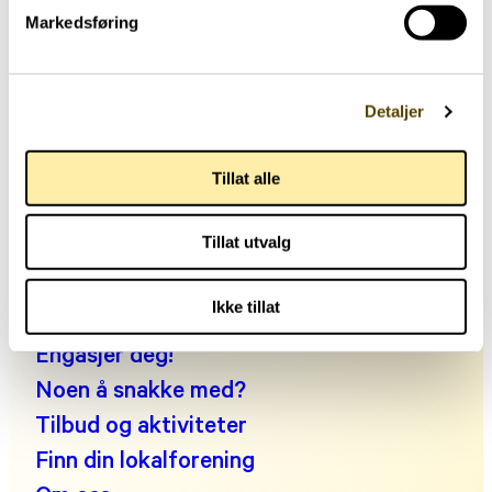
Markedsføring
Hjernehuset
Storgata 33, oppgang A, 0184 Oslo
Detaljer
Telefon: +47 22 00 83 00
Tillat alle
Man kl. 10:30-14:00, tir-fre kl. 09:00-14:00
E-post:
post@parkinson.no
Tillat utvalg
Personvernerklæring
Fakta om parkinson
Ikke tillat
Leve med parkinson
Engasjer deg!
Noen å snakke med?
Tilbud og aktiviteter
Finn din lokalforening