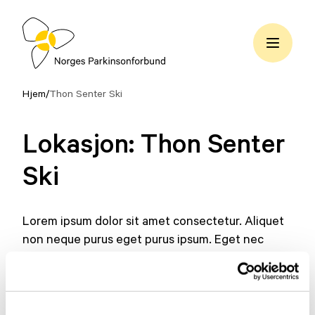
Hopp
til
innhold
Norges
Parkinsonforbund
Hjem
/
Thon Senter Ski
Lokasjon:
Thon Senter
Ski
Lorem ipsum dolor sit amet consectetur. Aliquet
non neque purus eget purus ipsum. Eget nec
ornare vulputate malesuada ultrices nulla.
Volutpat lacus sit malesuada sit amet. Ut lacus
ullamcorper duis convallis aliquam.