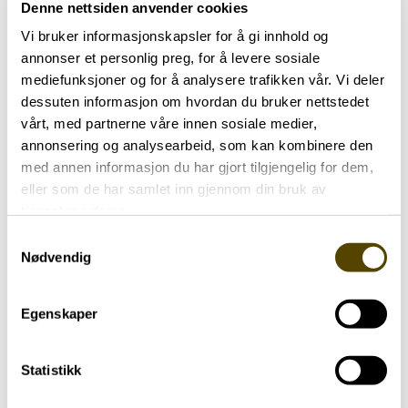
Denne nettsiden anvender cookies
Vi bruker informasjonskapsler for å gi innhold og
annonser et personlig preg, for å levere sosiale
mediefunksjoner og for å analysere trafikken vår. Vi deler
dessuten informasjon om hvordan du bruker nettstedet
vårt, med partnerne våre innen sosiale medier,
annonsering og analysearbeid, som kan kombinere den
med annen informasjon du har gjort tilgjengelig for dem,
eller som de har samlet inn gjennom din bruk av
20. mai
tjenestene deres.
Samtykkevalg
Parkinsonkafé
Nødvendig
Thon Senter Ski
Egenskaper
Statistikk