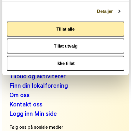
Telefon: +47 22 00 83 00
Detaljer
Man kl. 10:30-14:00, tir-fre kl. 09:00-14:00
E-post:
post@parkinson.no
Tillat alle
Personvernerklæring
Fakta om parkinson
Tillat utvalg
Leve med parkinson
Engasjer deg!
Ikke tillat
Noen å snakke med?
Tilbud og aktiviteter
Finn din lokalforening
Om oss
Kontakt oss
Logg inn Min side
Følg oss på sosiale medier