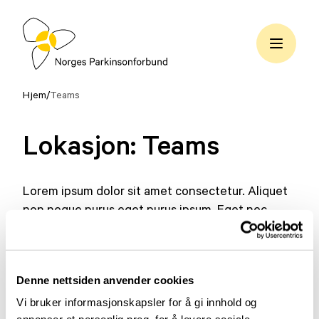
Hopp
til
innhold
Norges
Parkinsonforbund
Hjem
/
Teams
Lokasjon:
Teams
Lorem ipsum dolor sit amet consectetur. Aliquet
non neque purus eget purus ipsum. Eget nec
ornare vulputate malesuada ultrices nulla.
Volutpat lacus sit malesuada sit amet. Ut lacus
ullamcorper duis convallis aliquam.
Denne nettsiden anvender cookies
Vi bruker informasjonskapsler for å gi innhold og