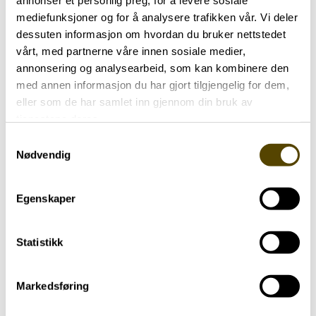
annonser et personlig preg, for å levere sosiale
mediefunksjoner og for å analysere trafikken vår. Vi deler
dessuten informasjon om hvordan du bruker nettstedet
vårt, med partnerne våre innen sosiale medier,
17. april
annonsering og analysearbeid, som kan kombinere den
med annen informasjon du har gjort tilgjengelig for dem,
eller som de har samlet inn gjennom din bruk av
Nytt infomøte om Funkis
tjenestene deres.
Teams
Samtykkevalg
Nødvendig
Egenskaper
Statistikk
Hjernehuset
Markedsføring
Storgata 33, oppgang A, 0184 Oslo