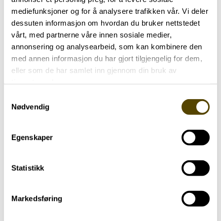
mediefunksjoner og for å analysere trafikken vår. Vi deler
dessuten informasjon om hvordan du bruker nettstedet
vårt, med partnerne våre innen sosiale medier,
20. oktober
annonsering og analysearbeid, som kan kombinere den
med annen informasjon du har gjort tilgjengelig for dem,
eller som de har samlet inn gjennom din bruk av
Velkommen til Parkinsonuka 2025
tjenestene deres.
Savalen Fjellhotell & Spa
Tynset
Samtykkevalg
Nødvendig
Egenskaper
Statistikk
Hjernehuset
Markedsføring
Storgata 33, oppgang A, 0184 Oslo