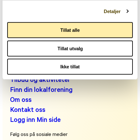
Telefon: +47 22 00 83 00
Detaljer
Man kl. 10:30-14:00, tir-fre kl. 09:00-14:00
E-post:
post@parkinson.no
Personvernerklæring
Tillat alle
Fakta om parkinson
Leve med parkinson
Tillat utvalg
Engasjer deg!
Ikke tillat
Noen å snakke med?
Tilbud og aktiviteter
Finn din lokalforening
Om oss
Kontakt oss
Logg inn Min side
Følg oss på sosiale medier