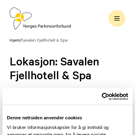
Hopp
til
innhold
Norges
Parkinsonforbund
Hjem
/
Savalen Fjellhotell & Spa
Lokasjon:
Savalen
Fjellhotell & Spa
Lorem ipsum dolor sit amet consectetur. Aliquet
non neque purus eget purus ipsum. Eget nec
ornare vulputate malesuada ultrices nulla.
Volutpat lacus sit malesuada sit amet. Ut lacus
Denne nettsiden anvender cookies
ullamcorper duis convallis aliquam.
Vi bruker informasjonskapsler for å gi innhold og
annonser et personlig preg, for å levere sosiale