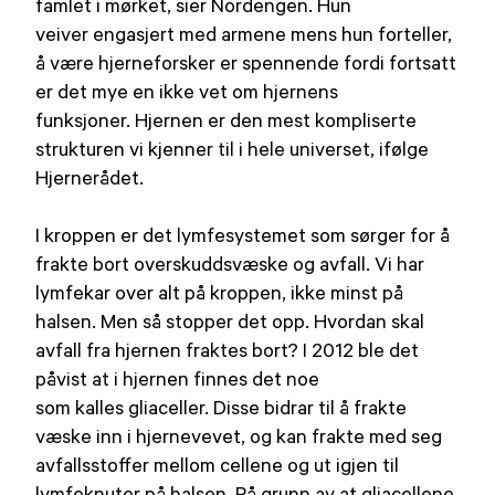
famlet i mørket, sier Nordengen. Hun
veiver engasjert med armene mens hun forteller,
å være hjerneforsker er spennende fordi fortsatt
er det mye en ikke vet om hjernens
funksjoner. Hjernen er den mest kompliserte
strukturen vi kjenner til i hele universet, ifølge
Hjernerådet.
I kroppen er det lymfesystemet som sørger for å
frakte bort overskuddsvæske og avfall. Vi har
lymfekar over alt på kroppen, ikke minst på
halsen. Men så stopper det opp. Hvordan skal
avfall fra hjernen fraktes bort? I 2012 ble det
påvist at i hjernen finnes det noe
som kalles gliaceller. Disse bidrar til å frakte
væske inn i hjernevevet, og kan frakte med seg
avfallsstoffer mellom cellene og ut igjen til
lymfeknuter på halsen. På grunn av at gliacellene