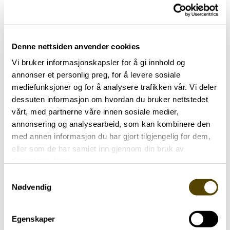
vi sover.
– Alle søvnforstyrrelser, fra innsoving til tidlig og
hyppig oppvåking, er vanlig hos personer med
parkinson. Derfor vil vi også undersøke
Denne nettsiden anvender cookies
søvnmønsteret, både ved spørreskjema og
Vi bruker informasjonskapsler for å gi innhold og
måling av søvnkvalitet hos deltakerne. De vil bli
annonser et personlig preg, for å levere sosiale
utstyrt med en type pulsklokke som registrerer
mediefunksjoner og for å analysere trafikken vår. Vi deler
søvnkvalitet.
dessuten informasjon om hvordan du bruker nettstedet
vårt, med partnerne våre innen sosiale medier,
Det glymfatiske system kan undersøkes ved å se
annonsering og analysearbeid, som kan kombinere den
på transporten av spinalvæske gjennom hjernen
med annen informasjon du har gjort tilgjengelig for dem,
og ut av sentralnervesystemet. Ved å
eller som de har samlet inn gjennom din bruk av
stikke en nål i ryggmargen tas det ut spinalvæske
tjenestene deres.
og settes inn MR-kontrastvæske. Det tas bilder
Samtykkevalg
flere dager på rad, og en ser hvor
Nødvendig
raskt kontrastvæsken spres seg mellom cellene
og til lymfeknutene. Ved å se hvor lang tid det
Egenskaper
tar, kan en sammenligne om «vaskingen» går