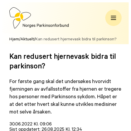
Hopp
til
innhold
Norges
Parkinsonforbund
Hjem
/
Aktuelt
/
Kan redusert hjernevask bidra til parkinson?
Kan redusert hjernevask bidra til
parkinson?
For første gang skal det undersøkes hvorvidt
fjerningen av avfallsstoffer fra hjernen er tregere
hos personer med Parkinsons sykdom. Håpet er
at det etter hvert skal kunne utvikles medisiner
mot selve årsaken.
Lagt
30.06.2022 Kl. 09:06
ut
Sist oppdatert:
26.08.2025 Kl. 12:34