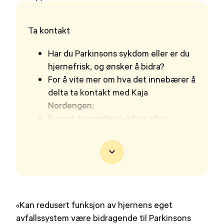
på
Ta kontakt
Har du Parkinsons sykdom eller er du
hjernefrisk, og ønsker å bidra?
For å vite mer om hva det innebærer å
delta ta kontakt med Kaja
Nordengen:
E-post: kajnor@ous-hf.no eller
telefon 414 49 780
NB! Ikke oppgi sensitiv informasjon i
e-post.
«Kan redusert funksjon av hjernens eget
avfallssystem være bidragende til Parkinsons