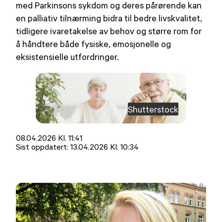
med Parkinsons sykdom og deres pårørende kan
en palliativ tilnærming bidra til bedre livskvalitet,
tidligere ivaretakelse av behov og større rom for
å håndtere både fysiske, emosjonelle og
eksistensielle utfordringer.
Shutterstock
Lagt
08.04.2026 Kl. 11:41
ut
Sist oppdatert:
13.04.2026 Kl. 10:34
på