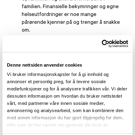
familien. Finansielle bekymringer og egne
helseutfordringer er noe mange
pårørende kjenner på og trenger å snakke
om.
God behandling av ikke-motoriske
symptomer
som smerte, depresjon og
blæreforstyrrelser er viktig, fordi det ofte er
disse plagene som går mest utover
Denne nettsiden anvender cookies
livskvaliteten. Slike temaer bør tas opp
Vi bruker informasjonskapsler for å gi innhold og
jevnlig gjennom hele sykdomsforløpet.
annonser et personlig preg, for å levere sosiale
Behovene er ulike fra person til person og
mediefunksjoner og for å analysere trafikken vår. Vi deler
kan endre seg underveis, så de palliative
dessuten informasjon om hvordan du bruker nettstedet
perspektivene må tilpasses den enkelte og
vårt, med partnerne våre innen sosiale medier,
justeres når situasjonen endrer seg. Det
annonsering og analysearbeid, som kan kombinere den
viktigste spørsmålet blir derfor: Hva trenger
med annen informasjon du har gjort tilgjengelig for dem,
personen med parkinson å snakke om
eller som de har samlet inn gjennom din bruk av
akkurat nå?
tjenestene deres.