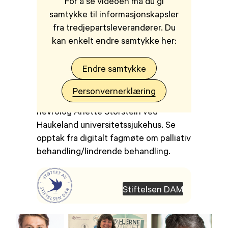
For å se videoen må du gi
samtykke til informasjonskapsler
fra tredjepartsleverandører. Du
kan enkelt endre samtykke her:
Endre samtykke
Norges Parkinsonforbund arrangerte
digitalt fagmøte om lindrende/palliativ
Personvernerklæring
behandling i januar 2026, med
nevrolog Anette Storstein ved
Haukeland universitetssjukehus. Se
opptak fra digitalt fagmøte om palliativ
behandling/lindrende behandling.
Stiftelsen DAM