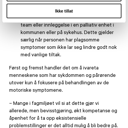
både sykdommen og personen det gjelder.
Samtidig finnes det situasjoner der det er
Ikke tillat
nødvendig med vurdering fra et palliativt
team eller innleggelse i en palliativ enhet i
kommunen eller på sykehus. Dette gjelder
særlig når personen har plagsomme
symptomer som ikke lar seg lindre godt nok
med vanlige tiltak.
Først og fremst handler det om å ivareta
menneskene som har sykdommen og pårørende
utover kun å fokusere på behandlingen av de
motoriske symptomene.
– Mange i fagmiljøet vil si at dette gjør vi
allerede, men bevisstgjøring, økt kompetanse og
åpenhet for å ta opp eksistensielle
problemstillinger er det alltid mulig å bli bedre på.