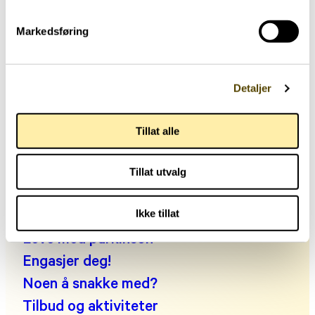
Markedsføring
Hjernehuset
Detaljer
Storgata 33, oppgang A, 0184 Oslo
Tillat alle
Telefon: +47 22 00 83 00
Man kl. 10:30-14:00, tir-fre kl. 09:00-14:00
Tillat utvalg
E-post:
post@parkinson.no
Personvernerklæring
Fakta om parkinson
Ikke tillat
Leve med parkinson
Engasjer deg!
Noen å snakke med?
Tilbud og aktiviteter