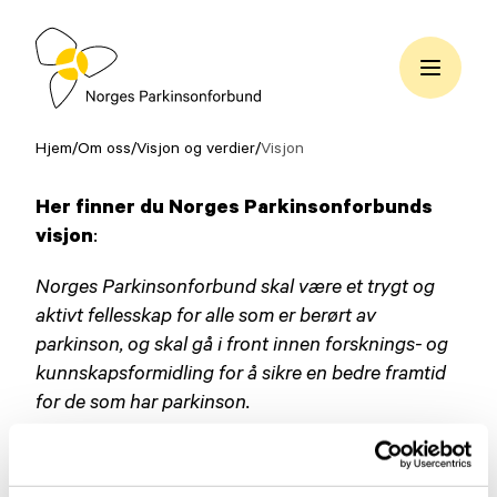
Hopp
til
innhold
Norges
Parkinsonforbund
Hjem
/
Om oss
/
Visjon og verdier
/
Visjon
Her finner du Norges Parkinsonforbunds
visjon
:
Norges Parkinsonforbund skal være et trygt og
aktivt fellesskap for alle som er berørt av
parkinson, og skal gå i front innen forsknings- og
kunnskapsformidling for å sikre en bedre framtid
for de som har parkinson.
Vi skal være imøtekommende og engasjerte.