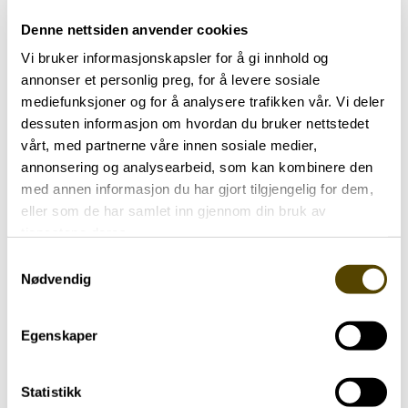
Vi skal formidle informasjon og kompetanse.
Denne nettsiden anvender cookies
Vi skal arbeide for å skape en inkluderende og
Vi bruker informasjonskapsler for å gi innhold og
åpen holdning om parkinson.
annonser et personlig preg, for å levere sosiale
mediefunksjoner og for å analysere trafikken vår. Vi deler
Vi bryr oss.
dessuten informasjon om hvordan du bruker nettstedet
vårt, med partnerne våre innen sosiale medier,
Verdigrunnlag
annonsering og analysearbeid, som kan kombinere den
med annen informasjon du har gjort tilgjengelig for dem,
Norges Parkinsonforbunds verdigrunnlag:
eller som de har samlet inn gjennom din bruk av
tjenestene deres.
Norges Parkinsonforbund bygger på en åpen og
Samtykkevalg
inkluderende holdning overfor det enkelte
Nødvendig
menneske med vekt på optimisme, varme, håp og
medmenneskelighet.
Egenskaper
Statistikk