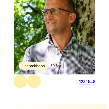
Har parkinson
59 år
1
2
3
4
5
…
8