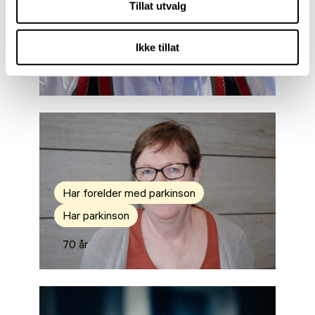
Tillat utvalg
Atypisk parkinsonisme
Nærmeste pårørende
Ikke tillat
69 år
Har forelder med parkinson
Har parkinson
70 år