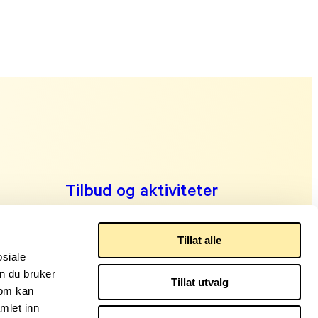
Tilbud og aktiviteter
Finn din lokalforening
Om oss
Tillat alle
osiale
Kontakt oss
n du bruker
Tillat utvalg
Logg inn Min side
som kan
mlet inn