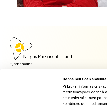
Hjernehuset
Storgata 33, oppgang A, 0184 Oslo
Denne nettsiden anvende
Telefon: +47 22 00 83 00
Vi bruker informasjonskapsl
Man kl. 10:30-14:00, tir-fre kl. 09:00-14:00
mediefunksjoner og for å a
nettstedet vårt, med part
E-post:
post@parkinson.no
kombinere den med annen in
Personvernerklæring