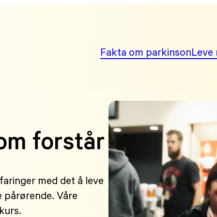
Fakta om parkinson
Leve 
om forstår
faringer med det å leve
e pårørende. Våre
kurs.