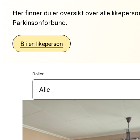
Her finner du er oversikt over alle likepers
Parkinsonforbund.
Bli en likeperson
Roller