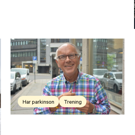
Har parkinson
Trening
82 år