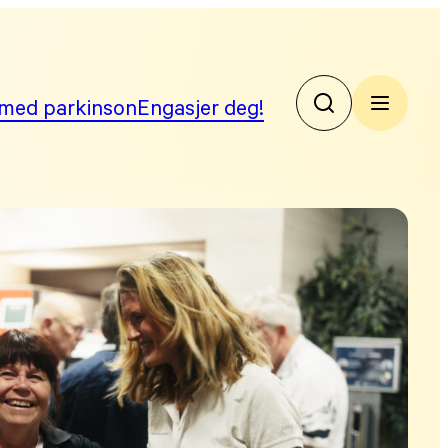
med parkinson
Engasjer deg!
No
Par