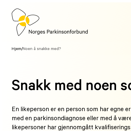
Hopp
til
innhold
Hjem
/
Noen å snakke med?
Snakk med noen s
En likeperson er en person som har egne er
med en parkinsondiagnose eller med å vær
likepersoner har gjennomgått kvalifiserings