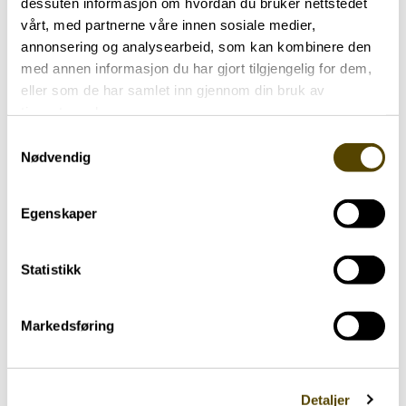
dessuten informasjon om hvordan du bruker nettstedet
vårt, med partnerne våre innen sosiale medier,
annonsering og analysearbeid, som kan kombinere den
med annen informasjon du har gjort tilgjengelig for dem,
eller som de har samlet inn gjennom din bruk av
tjenestene deres.
Samtykkevalg
Nødvendig
Egenskaper
Har parkinson
Operasjon
Trening
66 år
Statistikk
Markedsføring
Har parkinson
Operasjon
Trening
Detaljer