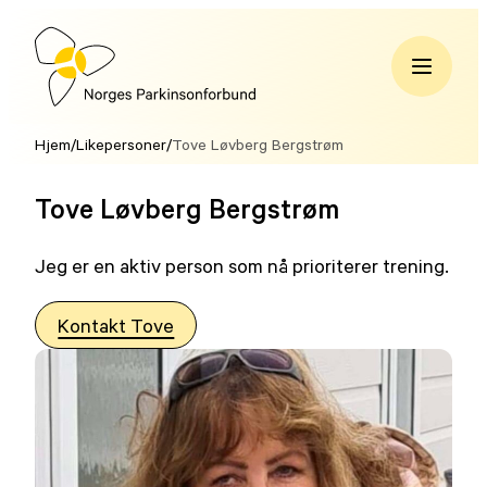
Hopp
til
innhold
Norges
Parkinsonforbund
Hjem
/
Likepersoner
/
Tove Løvberg Bergstrøm
Tove Løvberg Bergstrøm
Jeg er en aktiv person som nå prioriterer trening.
Kontakt Tove