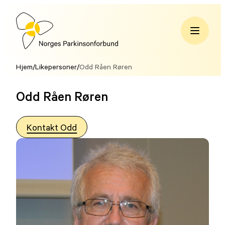
Hopp
til
innhold
Norges
Parkinsonforbund
Hjem
/
Likepersoner
/
Odd Råen Røren
Odd Råen Røren
Kontakt Odd