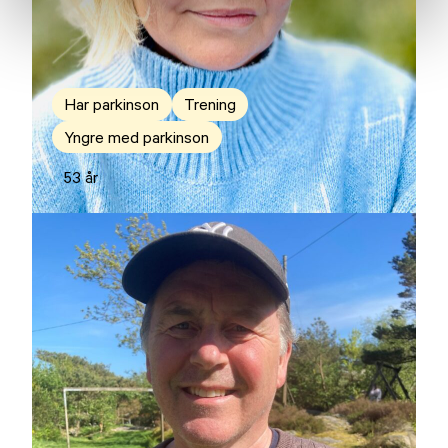
Har parkinson
Trening
Yngre med parkinson
53 år