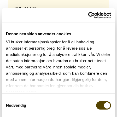
992 24 265
E-post:
maritapth@gmail.com
Denne nettsiden anvender cookies
Vi bruker informasjonskapsler for å gi innhold og
annonser et personlig preg, for å levere sosiale
mediefunksjoner og for å analysere trafikken vår. Vi deler
Bli kjent med våre likepersoner
dessuten informasjon om hvordan du bruker nettstedet
vårt, med partnerne våre innen sosiale medier,
annonsering og analysearbeid, som kan kombinere den
med annen informasjon du har gjort tilgjengelig for dem,
eller som de har samlet inn gjennom din bruk av
tjenestene deres.
Samtykkevalg
Nødvendig