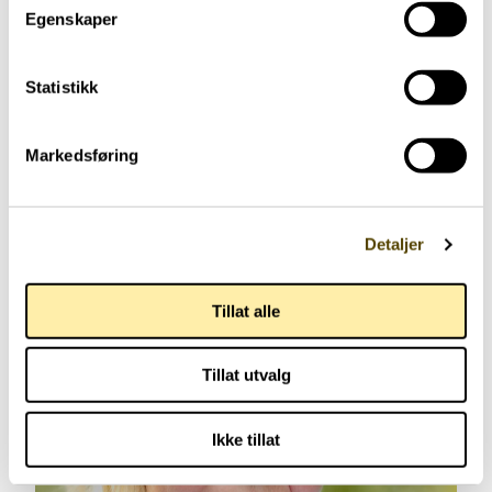
Egenskaper
Har parkinson
Trening
Yngre med parkinson
Statistikk
48 år
Markedsføring
Detaljer
Tillat alle
Tillat utvalg
Ikke tillat