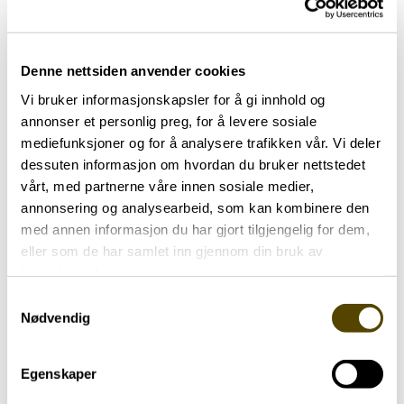
Telefon:
40429897
Denne nettsiden anvender cookies
E-post:
Vi bruker informasjonskapsler for å gi innhold og
eivind@lowzow.org
annonser et personlig preg, for å levere sosiale
mediefunksjoner og for å analysere trafikken vår. Vi deler
dessuten informasjon om hvordan du bruker nettstedet
vårt, med partnerne våre innen sosiale medier,
Flere likepersoner
annonsering og analysearbeid, som kan kombinere den
med annen informasjon du har gjort tilgjengelig for dem,
eller som de har samlet inn gjennom din bruk av
tjenestene deres.
Samtykkevalg
Nødvendig
Egenskaper