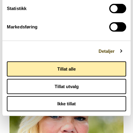
Statistikk
Har parkinson
Trening
Yngre med parkinson
Markedsføring
48 år
Detaljer
Tillat alle
Tillat utvalg
Ikke tillat