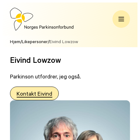
Hopp
til
innhold
Norges
Parkinsonforbund
Hjem
/
Likepersoner
/
Eivind Lowzow
Eivind Lowzow
Parkinson utfordrer, jeg også.
Kontakt Eivind