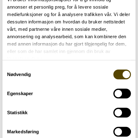
Har parkinson
Trening
annonser et personlig preg, for å levere sosiale
mediefunksjoner og for å analysere trafikken vår. Vi deler
Yngre med parkinson
dessuten informasjon om hvordan du bruker nettstedet
48 år
vårt, med partnerne våre innen sosiale medier,
annonsering og analysearbeid, som kan kombinere den
med annen informasjon du har gjort tilgjengelig for dem,
eller som de har samlet inn gjennom din bruk av
tjenestene deres.
Samtykkevalg
Nødvendig
Egenskaper
Statistikk
Markedsføring