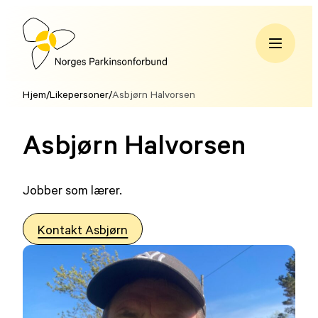
Hopp
til
innhold
Norges
Parkinsonforbund
Hjem
/
Likepersoner
/
Asbjørn Halvorsen
Asbjørn Halvorsen
Jobber som lærer.
Kontakt Asbjørn