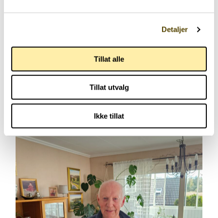
Detaljer
Har parkinson
Trening
Yngre med parkinson
Tillat alle
53 år
Tillat utvalg
Ikke tillat