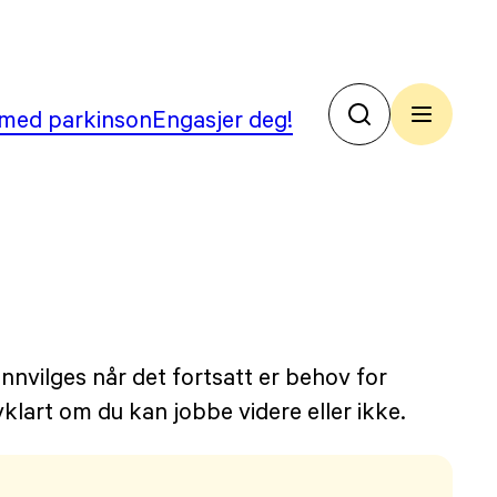
med parkinson
Engasjer deg!
No
Par
nvilges når det fortsatt er behov for
vklart om du kan jobbe videre eller ikke.