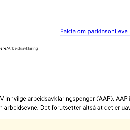
Fakta om parkinson
Leve 
iere
/
Arbeidsavklaring
 innvilge arbeidsavklaringspenger (AAP). AAP in
n arbeidsevne. Det forutsetter altså at det er ua