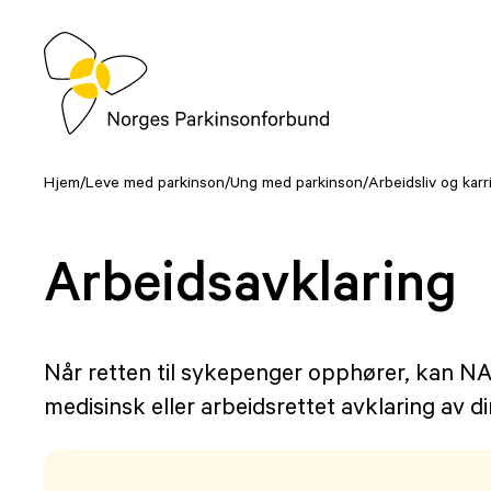
Hopp
til
innhold
Hjem
/
Leve med parkinson
/
Ung med parkinson
/
Arbeidsliv og karr
Arbeidsavklaring
Når retten til sykepenger opphører, kan NAV
medisinsk eller arbeidsrettet avklaring av di