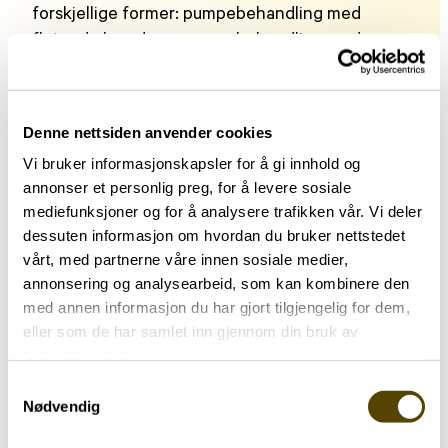
forskjellige former: pumpebehandling med
flytende levodopa, pumpebehandling med
apomorfin, og dyp hjernestimulering med
elektroder operert inn i hjernen.
Denne nettsiden anvender cookies
Pumper
Vi bruker informasjonskapsler for å gi innhold og
Det finnes ulike pumpebehandlinger.
annonser et personlig preg, for å levere sosiale
Duodopa-pumpe, Produodopa-pumpe,
mediefunksjoner og for å analysere trafikken vår. Vi deler
Lecigon-pumpe og Apomorfin-pumpe.
dessuten informasjon om hvordan du bruker nettstedet
Pumpene gjør det mulig å tilføre
vårt, med partnerne våre innen sosiale medier,
medikamenter kontinuerlig og regnes
annonsering og analysearbeid, som kan kombinere den
som avansert behandling av
med annen informasjon du har gjort tilgjengelig for dem,
sykdommen.
eller som de har samlet inn gjennom din bruk av
tjenestene deres.
Hjerneoperasjon
Samtykkevalg
Operasjonen dyp hjernestimulering (DBS
Nødvendig
– Deep Brain Stimulation) er en