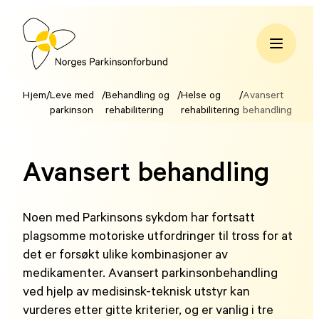
Hopp
til
innhold
Norges
Parkinsonforbund
Hjem
/
Leve med
/
Behandling og
/
Helse og
/
Avansert
parkinson
rehabilitering
rehabilitering
behandling
Avansert behandling
Noen med Parkinsons sykdom har fortsatt
plagsomme motoriske utfordringer til tross for at
det er forsøkt ulike kombinasjoner av
medikamenter. Avansert parkinsonbehandling
ved hjelp av medisinsk-teknisk utstyr kan
vurderes etter gitte kriterier, og er vanlig i tre