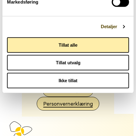
Markedsføring
Her skulle det vært en
Detaljer
video.
Tillat alle
For å se videoen må du gi
samtykke til informasjonskapsler
Tillat utvalg
fra tredjepartsleverandører. Du
kan enkelt endre samtykke her:
Ikke tillat
Endre samtykke
Personvernerklæring