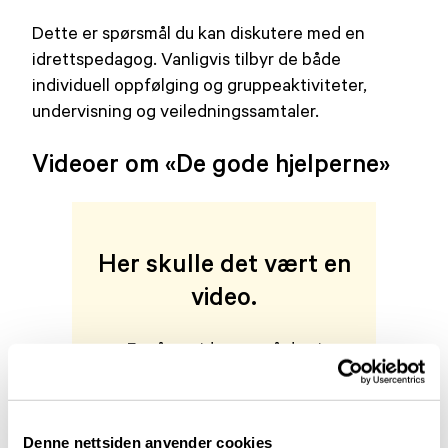
Dette er spørsmål du kan diskutere med en
idrettspedagog. Vanligvis tilbyr de både
individuell oppfølging og gruppeaktiviteter,
undervisning og veiledningssamtaler.
Videoer om «De gode hjelperne»
Her skulle det vært en
video.
For å se videoen må du gi
samtykke til informasjonskapsler
fra tredjepartsleverandører. Du
kan enkelt endre samtykke her:
Denne nettsiden anvender cookies