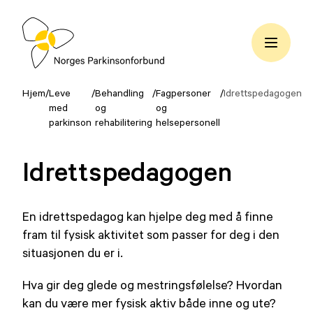
Hopp
til
innhold
Norges
Parkinsonforbund
Hjem
/
Leve
/
Behandling
/
Fagpersoner
/
Idrettspedagogen
med
og
og
parkinson
rehabilitering
helsepersonell
Idrettspedagogen
En idrettspedagog kan hjelpe deg med å finne
fram til fysisk aktivitet som passer for deg i den
situasjonen du er i.
Hva gir deg glede og mestringsfølelse? Hvordan
kan du være mer fysisk aktiv både inne og ute?