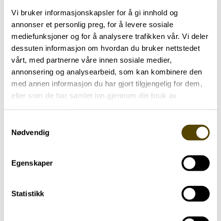
Vi bruker informasjonskapsler for å gi innhold og
Endre samtykke
Hvem i helsetjenesten kan egentlig
annonser et personlig preg, for å levere sosiale
hjelpe til med hva? I denne filmen gir vi
mediefunksjoner og for å analysere trafikken vår. Vi deler
Personvernerklæring
en enkel oversikt over hvem noen av
dessuten informasjon om hvordan du bruker nettstedet
de gode hjelperne kan være for deg
vårt, med partnerne våre innen sosiale medier,
som har parkinson. Behovet vil alltid
annonsering og analysearbeid, som kan kombinere den
være ulikt fra person til person og hvor
med annen informasjon du har gjort tilgjengelig for dem,
i sykdomsforløpet du er, men det kan
eller som de har samlet inn gjennom din bruk av
tjenestene deres.
likevel være nyttig å vite om de
forskjellige fagpersonene som kan
Samtykkevalg
Nødvendig
være til hjelp om behovet skulle melde
seg. Filmen er støttet av Stiftelsen
Dam og utarbeidet i samarbeid med
Egenskaper
personer med parkinson, pårørende og
fagpersoner.
Statistikk
De gode hjelperne – Idrettspedagogen