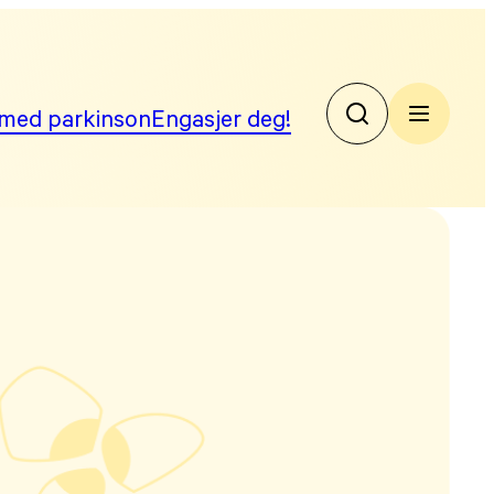
med parkinson
Engasjer deg!
No
Par