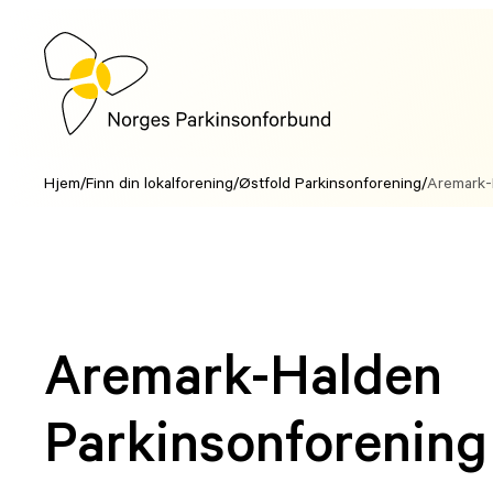
Hopp
til
innhold
Hjem
/
Finn din lokalforening
/
Østfold Parkinsonforening
/
Aremark-
Aremark-Halden
Parkinsonforening