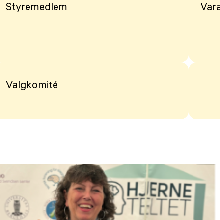
Styremedlem
Var
Valgkomité