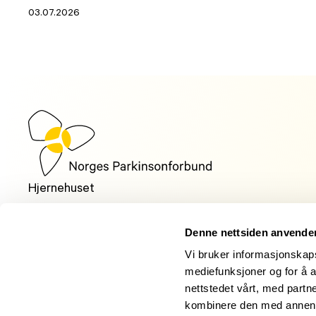
03.07.2026
Hjernehuset
Storgata 33, oppgang A, 0184 Oslo
Denne nettsiden anvende
Telefon: +47 22 00 83 00
Vi bruker informasjonskapsl
Man kl. 10:30-14:00, tir-fre kl. 09:00-14:00
mediefunksjoner og for å a
nettstedet vårt, med part
E-post:
post@parkinson.no
kombinere den med annen in
Personvernerklæring