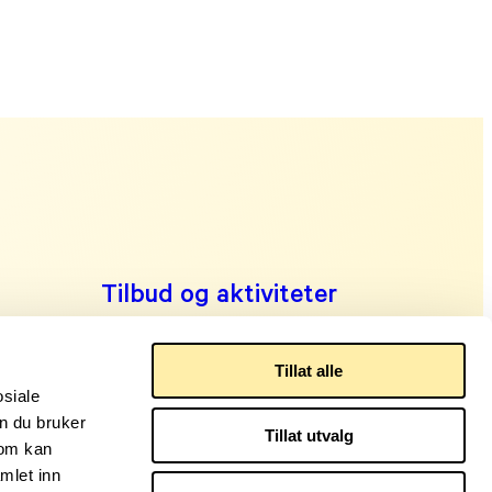
Tilbud og aktiviteter
Finn din lokalforening
Om oss
Tillat alle
osiale
Kontakt oss
n du bruker
Tillat utvalg
Logg inn Min side
som kan
mlet inn