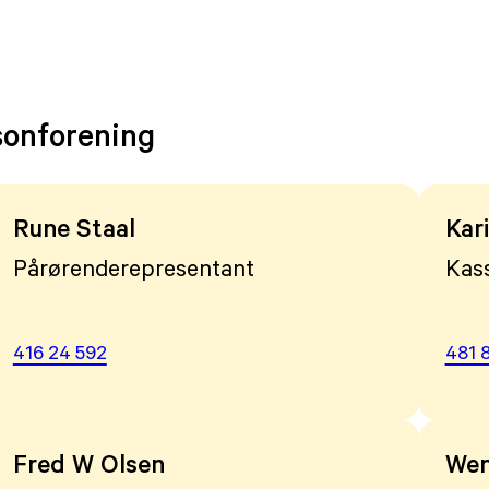
sonforening
Rune Staal
K
Pårørenderepresentant
Kas
416 24 592
481 
Fred W Olsen
Wen