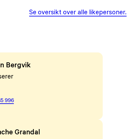
Se oversikt over alle likepersoner.
arin Bergvik
serer
85 996
che Grandal