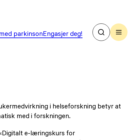
med parkinson
Engasjer deg!
No
Par
ukermedvirkning i helseforskning betyr at
atisk med i forskningen.
«Digitalt e-læringskurs for