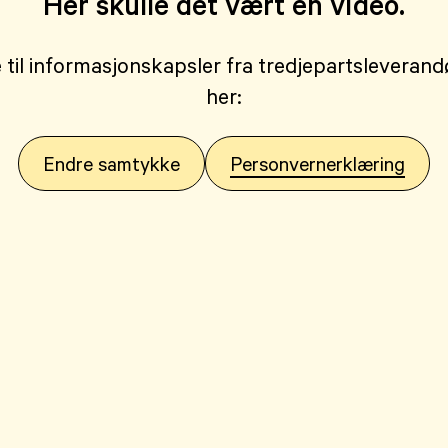
Her skulle det vært en video.
 til informasjonskapsler fra tredjepartsleveran
her:
Endre samtykke
Personvernerklæring