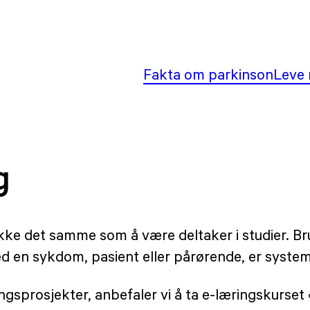
Fakta om parkinson
Leve 
g
ikke det samme som å være deltaker i studier. Br
d en sykdom, pasient eller pårørende, er system
gsprosjekter, anbefaler vi å ta e-læringskurset 