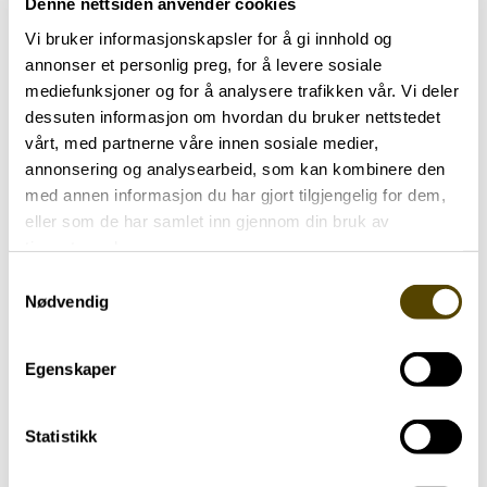
Denne nettsiden anvender cookies
Vi bruker informasjonskapsler for å gi innhold og
annonser et personlig preg, for å levere sosiale
mediefunksjoner og for å analysere trafikken vår. Vi deler
dessuten informasjon om hvordan du bruker nettstedet
vårt, med partnerne våre innen sosiale medier,
annonsering og analysearbeid, som kan kombinere den
med annen informasjon du har gjort tilgjengelig for dem,
eller som de har samlet inn gjennom din bruk av
28. oktober
tjenestene deres.
Samtykkevalg
Velkommen til likepersonskurs i Bergen
Nødvendig
FFO
Egenskaper
Statistikk