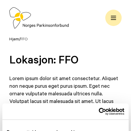
Hopp
til
innhold
Norges
Parkinsonforbund
Hjem
/
FFO
Lokasjon:
FFO
Lorem ipsum dolor sit amet consectetur. Aliquet
non neque purus eget purus ipsum. Eget nec
ornare vulputate malesuada ultrices nulla.
Volutpat lacus sit malesuada sit amet. Ut lacus
ullamcorper duis convallis aliquam.