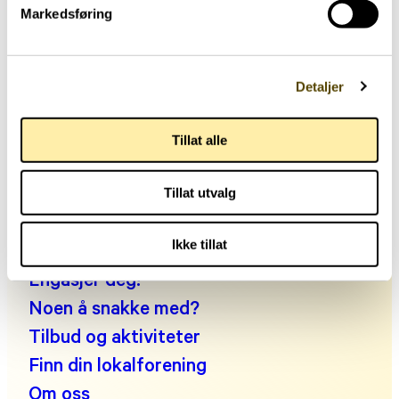
Markedsføring
Hjernehuset
Storgata 33, oppgang A, 0184 Oslo
Detaljer
Telefon: +47 22 00 83 00
Tillat alle
Man kl. 10:30-14:00, tir-fre kl. 09:00-14:00
E-post:
post@parkinson.no
Tillat utvalg
Personvernerklæring
Fakta om parkinson
Ikke tillat
Leve med parkinson
Engasjer deg!
Noen å snakke med?
Tilbud og aktiviteter
Finn din lokalforening
Om oss