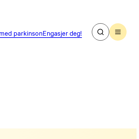
med parkinson
Engasjer deg!
No
Par