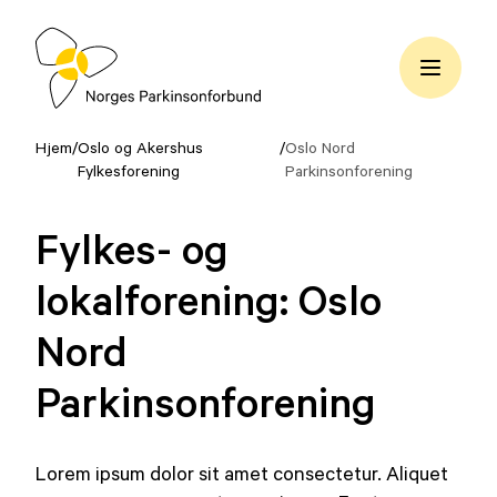
Hopp
til
innhold
Norges
Parkinsonforbund
Hjem
/
Oslo og Akershus
/
Oslo Nord
Fylkesforening
Parkinsonforening
Fylkes- og
lokalforening:
Oslo
Nord
Parkinsonforening
Lorem ipsum dolor sit amet consectetur. Aliquet