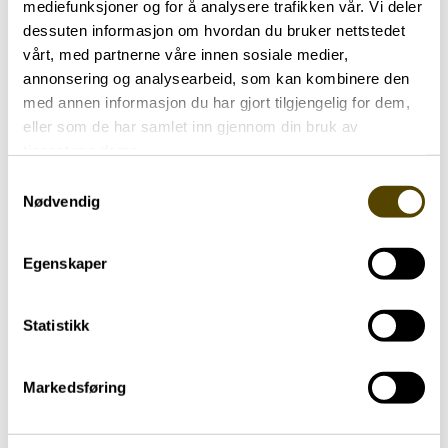
mediefunksjoner og for å analysere trafikken vår. Vi deler
Årsmøte 2026 Oslo og Akershus
dessuten informasjon om hvordan du bruker nettstedet
vårt, med partnerne våre innen sosiale medier,
Parkinsonforening
annonsering og analysearbeid, som kan kombinere den
Møteplass Vinderen Slemdalsveien 72
med annen informasjon du har gjort tilgjengelig for dem,
eller som de har samlet inn gjennom din bruk av
tjenestene deres.
Samtykkevalg
Nødvendig
Aktuelt
Egenskaper
Onsdagsklubb hos
Statistikk
Parkinarkinsonforeningen Oslo Nord
23.11.2025
Markedsføring