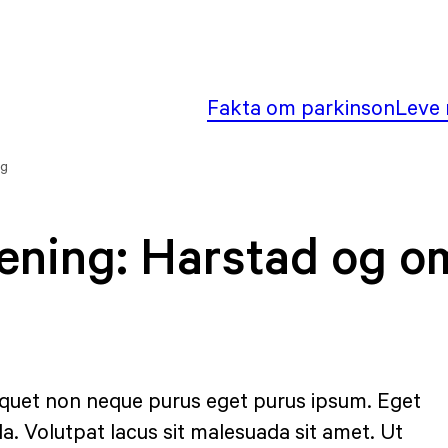
Fakta om parkinson
Leve 
ng
rening:
Harstad og o
iquet non neque purus eget purus ipsum. Eget
a. Volutpat lacus sit malesuada sit amet. Ut