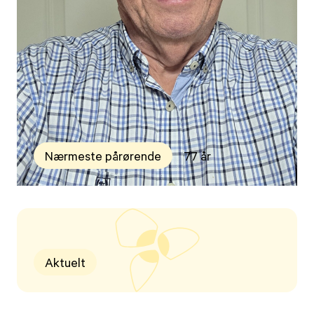
Nærmeste pårørende
77 år
Aktuelt