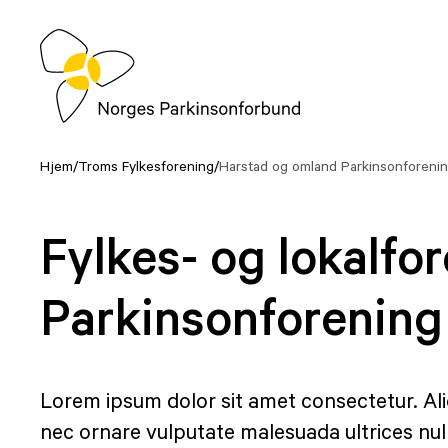
Hopp
til
innhold
Hjem
/
Troms Fylkesforening
/
Harstad og omland Parkinsonforeni
Fylkes- og lokalfo
Parkinsonforening
Lorem ipsum dolor sit amet consectetur. Al
nec ornare vulputate malesuada ultrices null