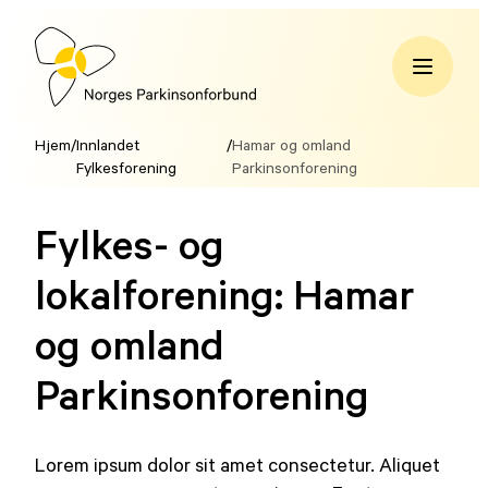
Hopp
til
innhold
Norges
Parkinsonforbund
Hjem
/
Innlandet
/
Hamar og omland
Fylkesforening
Parkinsonforening
Fylkes- og
lokalforening:
Hamar
og omland
Parkinsonforening
Lorem ipsum dolor sit amet consectetur. Aliquet