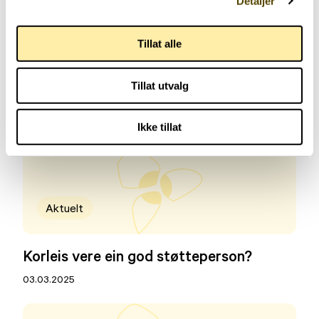
Detaljer
Aktuelt
Tillat alle
Referat fra sommertur til «Eidsvold –
Tillat utvalg
1814»
11.06.2025
Ikke tillat
Aktuelt
Korleis vere ein god støtteperson?
03.03.2025