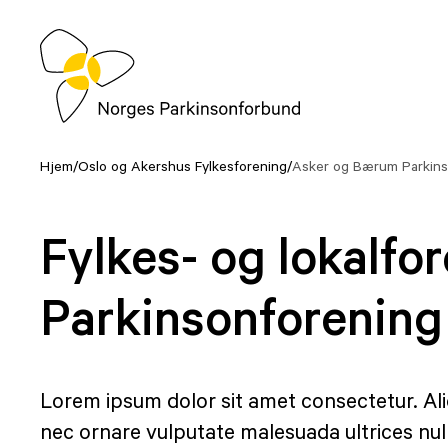
Hopp
til
innhold
Hjem
/
Oslo og Akershus Fylkesforening
/
Asker og Bærum Parkins
Fylkes- og lokalfo
Parkinsonforening
Lorem ipsum dolor sit amet consectetur. Al
nec ornare vulputate malesuada ultrices null