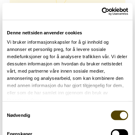
Agder Parkinsonforening
Denne nettsiden anvender cookies
Vi bruker informasjonskapsler for å gi innhold og
annonser et personlig preg, for å levere sosiale
mediefunksjoner og for å analysere trafikken vår. Vi deler
dessuten informasjon om hvordan du bruker nettstedet
vårt, med partnerne våre innen sosiale medier,
Agder Vest Parkinsonforening
annonsering og analysearbeid, som kan kombinere den
med annen informasjon du har gjort tilgjengelig for dem,
eller som de har samlet inn gjennom din bruk av
tjenestene deres.
Samtykkevalg
Nødvendig
Agder Øst Parkinsonforening
Egenskaper