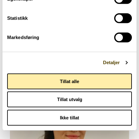
Statistikk
Markedsføring
Detaljer
Har forelder med parkinson
Har parkinson
70 år
Tillat alle
Tillat utvalg
Ikke tillat