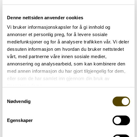
Denne nettsiden anvender cookies
Espen var avdelingsleder for Nevrologisk
Vi bruker informasjonskapsler for å gi innhold og
avdeling ved Rikshospitalet fra 2002-2010, og
annonser et personlig preg, for å levere sosiale
har siden 2010 vært avdelingsleder for
mediefunksjoner og for å analysere trafikken vår. Vi deler
Nevrologisk avdeling ved Oslo
dessuten informasjon om hvordan du bruker nettstedet
universitetssykehus. Han har i årenes løp utgitt
vårt, med partnerne våre innen sosiale medier,
flere bøker innen sitt fagfelt, og i 1995 fikk han
annonsering og analysearbeid, som kan kombinere den
Brageprisen sammen med Leif Gjerstad i
med annen informasjon du har gjort tilgjengelig for dem,
kategorien sakprosa for boka
Vår fantastiske
eller som de har samlet inn gjennom din bruk av
hjerne.
tjenestene deres.
Samtykkevalg
Espen har blant annet forsket på områder som
Nødvendig
nevrologiske bevegelsesforstyrrelser inkludert
Parkinsons sykdom. Han vet svært mye om
Egenskaper
Parkinson sykdom. I tillegg er han en veldig
dyktig og inspirerende formidler!