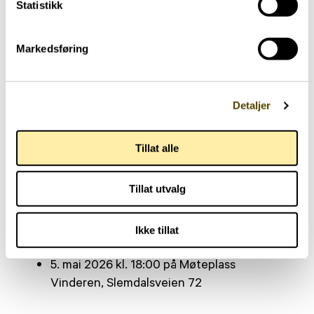
Statistikk
Vi håper flest mulig av dere kommer på møtet.
Det blir servert kaffe/te og bagetter/wienerbrød,
Markedsføring
og selvfølgelig blir det vin/olivenolje-lotteri. Dere
kan melde dere på via Vipps: kode 788005, kr 50
per person, eller betale kr 50 ved ankomst.
Detaljer
Hjertelig velkommen!
Tillat alle
På vegne av styret
Iris Wishman (mail: irwia12@gmail.com)
Tillat utvalg
Tidspunkt
Ikke tillat
5. mai 2026 kl. 18:00 på Møteplass
Vinderen, Slemdalsveien 72