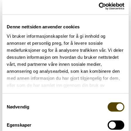
Nå har vi allerede kommet langt inn i juni, og
sommerferien nærmer seg. Dette blir det siste
møtet før ferien. Vi møter, som vanlig, på
Denne nettsiden anvender cookies
Frivillighetens hus 2. etg. kl. 13. 00. Håper å se så
Vi bruker informasjonskapsler for å gi innhold og
mange som mulig, for det kan være godt å
annonser et personlig preg, for å levere sosiale
snakke med andre i samme situasjon. Det vi deler,
mediefunksjoner og for å analysere trafikken vår. Vi deler
forblir i dette rommet.
dessuten informasjon om hvordan du bruker nettstedet
vårt, med partnerne våre innen sosiale medier,
Oppstart etter ferien, blir onsdag 23.
annonsering og analysearbeid, som kan kombinere den
september.
med annen informasjon du har gjort tilgjengelig for dem,
eller som de har samlet inn gjennom din bruk av
Vel møtt, og riktig god sommer til de vi ikke
tjenestene deres.
møter onsdag! 😎
Samtykkevalg
Nødvendig
Håper å se dere. (Påmelding er ikke nødvendig.)
Med vennlig hilsen pårørendegruppa:
Egenskaper