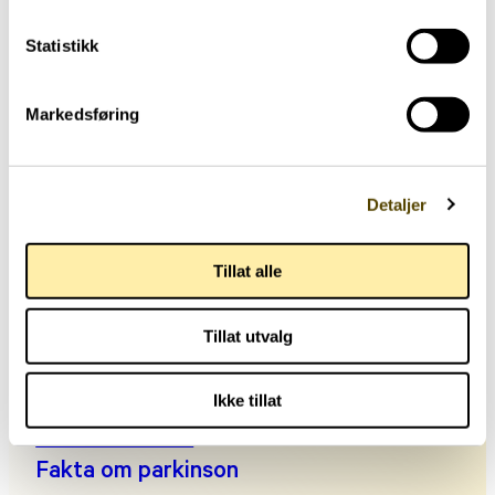
Egil, Marianne, Tove og Karin
Statistikk
Markedsføring
Detaljer
Hjernehuset
Tillat alle
Storgata 33, oppgang A, 0184 Oslo
Tillat utvalg
Telefon: +47 22 00 83 00
Man kl. 10:30-14:00, tir-fre kl. 09:00-14:00
Ikke tillat
E-post:
post@parkinson.no
Personvernerklæring
Fakta om parkinson