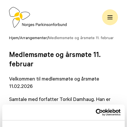
Hopp
til
innhold
Norges
Parkinsonforbund
Hjem
/
Arrangementer
/
Medlemsmøte og årsmøte 11. februar
Medlemsmøte og årsmøte 11.
februar
Velkommen til medlemsmøte og årsmøte
11.02.2026
Samtale med forfatter Torkil Damhaug. Han er
utdannet lege og psykiater og har skrevet 13
romaner. Han har fått Rivertonprisen to ganger.
Hans siste roman “Kismat” har han skrevet