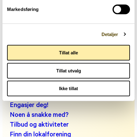
Markedsføring
Hjernehuset
Detaljer
Storgata 33, oppgang A, 0184 Oslo
Telefon: +47 22 00 83 00
Tillat alle
Man kl. 10:30-14:00, tir-fre kl. 09:00-14:00
E-post:
post@parkinson.no
Tillat utvalg
Personvernerklæring
Fakta om parkinson
Ikke tillat
Leve med parkinson
Engasjer deg!
Noen å snakke med?
Tilbud og aktiviteter
Finn din lokalforening