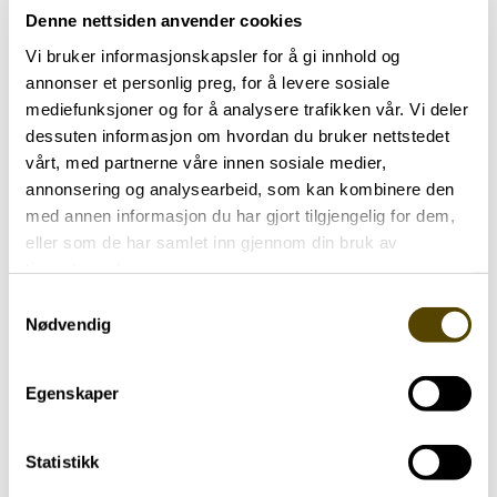
sammen med venstrepolitiker og advokat Abid
Denne nettsiden anvender cookies
Raja. Torkil Damhaug har en spesiell god evne til
Vi bruker informasjonskapsler for å gi innhold og
å skildre menneskesinnets mørkeste irrganger. Vi
annonser et personlig preg, for å levere sosiale
ser fram til en spennende samtale
mediefunksjoner og for å analysere trafikken vår. Vi deler
dessuten informasjon om hvordan du bruker nettstedet
Etter samtalen blir det foreningens årsmøte med
vårt, med partnerne våre innen sosiale medier,
vanlige årsmøtesaker. Servering og utlodning.
annonsering og analysearbeid, som kan kombinere den
Alle er velkomne.
med annen informasjon du har gjort tilgjengelig for dem,
eller som de har samlet inn gjennom din bruk av
Inkalling, sakliste og årsmøtepapirer blir lagt ut på
tjenestene deres.
foreningens hjemmeside:
Samtykkevalg
Nødvendig
Husk
påmelding til Kirsti Danielsen på SMS eller
tel på nr. 924 51 161 innen fredag 7. feruar
Egenskaper
Statistikk