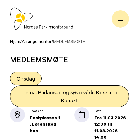
Hopp
til
innhold
Norges
Parkinsonforbund
Hjem
/
Arrangementer
/
MEDLEMSMØTE
MEDLEMSMØTE
Onsdag
Tema: Parkinson og søvn v/ dr. Krisztina
Kunszt
Lokasjon
Dato
Festplassen 1
Fra
11.03.2026
Lørenskog
12:00
til
hus
11.03.2026
14:00