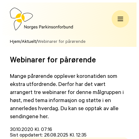
Hopp
til
innhold
Norges
Parkinsonforbund
Hjem
/
Aktuelt
/
Webinarer for pårørende
Webinarer for pårørende
Mange pårørende opplever koronatiden som
ekstra utfordrende. Derfor har det vært
arrangert tre webinarer for denne målgruppen i
høst, med tema informasjon og støtte i en
annerledes hverdag. Du kan se opptak av alle
sendingene her.
Lagt
30.10.2020 Kl. 07:16
ut
Sist oppdatert:
26.08.2025 Kl. 12:35