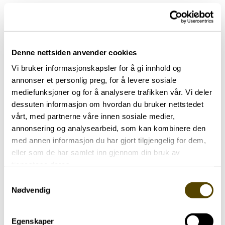
Denne nettsiden anvender cookies
https://www.youtube.com/watch?
v=vnNgWeUiDP4
Vi bruker informasjonskapsler for å gi innhold og
annonser et personlig preg, for å levere sosiale
mediefunksjoner og for å analysere trafikken vår. Vi deler
dessuten informasjon om hvordan du bruker nettstedet
Foredragsholder: Par- og
vårt, med partnerne våre innen sosiale medier,
familieterapeut Bjørn Tore Bergem og
annonsering og analysearbeid, som kan kombinere den
helsefaglig rådgiver i Norges
med annen informasjon du har gjort tilgjengelig for dem,
Parkinsonforbund, Ragnhild Støkket.
eller som de har samlet inn gjennom din bruk av
tjenestene deres.
Opptak 30. september: Hvilken
Samtykkevalg
rolle ønsker du å ha som
Nødvendig
pårørende når din kjære er på
institusjon
Egenskaper