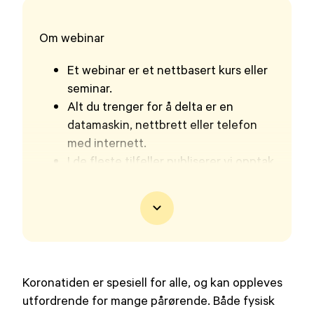
på
Om webinar
Et webinar er et nettbasert kurs eller
seminar.
Alt du trenger for å delta er en
datamaskin, nettbrett eller telefon
med internett.
I de fleste tilfeller publiserer vi opptak
av sendingene i vår YouTube-kanal,
og her på våre hjemmesider.
Koronatiden er spesiell for alle, og kan oppleves
utfordrende for mange pårørende. Både fysisk